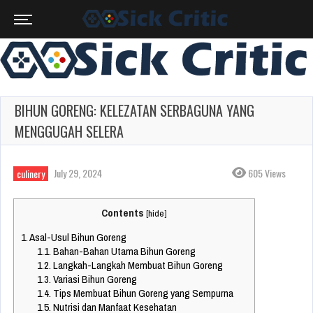
BIHUN GORENG: KELEZATAN SERBAGUNA YANG
MENGGUGAH SELERA
July 29, 2024
605 Views
culinery
Contents
[
hide
]
1.
Asal-Usul Bihun Goreng
1.1.
Bahan-Bahan Utama Bihun Goreng
1.2.
Langkah-Langkah Membuat Bihun Goreng
1.3.
Variasi Bihun Goreng
1.4.
Tips Membuat Bihun Goreng yang Sempurna
1.5.
Nutrisi dan Manfaat Kesehatan