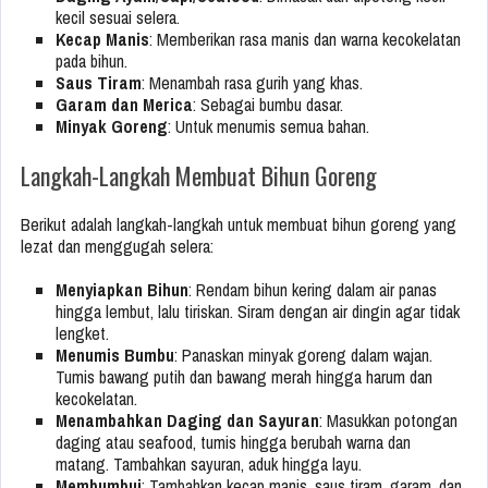
kecil sesuai selera.
Kecap Manis
: Memberikan rasa manis dan warna kecokelatan
pada bihun.
Saus Tiram
: Menambah rasa gurih yang khas.
Garam dan Merica
: Sebagai bumbu dasar.
Minyak Goreng
: Untuk menumis semua bahan.
Langkah-Langkah Membuat Bihun Goreng
Berikut adalah langkah-langkah untuk membuat bihun goreng yang
lezat dan menggugah selera:
Menyiapkan Bihun
: Rendam bihun kering dalam air panas
hingga lembut, lalu tiriskan. Siram dengan air dingin agar tidak
lengket.
Menumis Bumbu
: Panaskan minyak goreng dalam wajan.
Tumis bawang putih dan bawang merah hingga harum dan
kecokelatan.
Menambahkan Daging dan Sayuran
: Masukkan potongan
daging atau seafood, tumis hingga berubah warna dan
matang. Tambahkan sayuran, aduk hingga layu.
Membumbui
: Tambahkan kecap manis, saus tiram, garam, dan