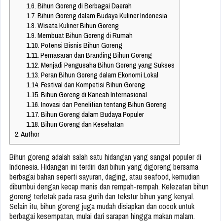
1.6.
Bihun Goreng di Berbagai Daerah
1.7.
Bihun Goreng dalam Budaya Kuliner Indonesia
1.8.
Wisata Kuliner Bihun Goreng
1.9.
Membuat Bihun Goreng di Rumah
1.10.
Potensi Bisnis Bihun Goreng
1.11.
Pemasaran dan Branding Bihun Goreng
1.12.
Menjadi Pengusaha Bihun Goreng yang Sukses
1.13.
Peran Bihun Goreng dalam Ekonomi Lokal
1.14.
Festival dan Kompetisi Bihun Goreng
1.15.
Bihun Goreng di Kancah Internasional
1.16.
Inovasi dan Penelitian tentang Bihun Goreng
1.17.
Bihun Goreng dalam Budaya Populer
1.18.
Bihun Goreng dan Kesehatan
2.
Author
Bihun goreng adalah salah satu hidangan yang sangat populer di
Indonesia. Hidangan ini terdiri dari bihun yang digoreng bersama
berbagai bahan seperti sayuran, daging, atau seafood, kemudian
dibumbui dengan kecap manis dan rempah-rempah. Kelezatan bihun
goreng terletak pada rasa gurih dan tekstur bihun yang kenyal.
Selain itu, bihun goreng juga mudah disiapkan dan cocok untuk
berbagai kesempatan, mulai dari sarapan hingga makan malam.