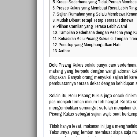
5.
Kreasi Sederhana yang Tidak Pernah Membo
6.
Proses Kukus yang Membuat Rasa Lebih Rin
7.
Sajian Rumahan yang Selalu Membawa Kena
8.
Mudah Dibuat tetapi Tetap Terasa Istimewa
9.
Pilihan Camilan yang Terasa Lebih Alami
10.
Tampilan Sederhana dengan Pesona yang K
11.
Kehadiran Bolu Pisang Kukus di Tengah Tre
12.
Penutup yang Menghangatkan Hati
13.
Author
Bolu Pisang Kukus
selalu punya cara sederhana
matang yang berpadu dengan wangi adonan kuk
dilupakan. Banyak orang menyukai sajian ini kar
pembuatannya terasa dekat dengan kehidupan se
Selain itu, Bolu Pisang Kukus juga cocok dinikm
pas menjadi teman minum teh hangat. Ketika 
mengembalikan semangat setelah menjalani akti
Pisang Kukus sebagai sajian wajib saat berkum
Tidak hanya lezat, makanan ini juga menghadirk
Teksturnya yang lembut membuat siapa saja mud