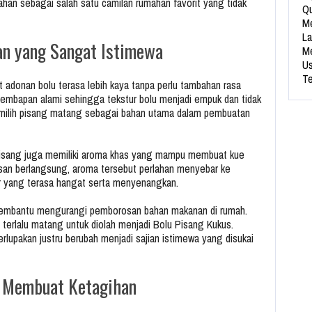
ahan sebagai salah satu camilan rumahan favorit yang tidak
Qu
Me
La
an yang Sangat Istimewa
Me
Us
Te
 adonan bolu terasa lebih kaya tanpa perlu tambahan rasa
elembapan alami sehingga tekstur bolu menjadi empuk dan tidak
emilih pisang matang sebagai bahan utama dalam pembuatan
pisang juga memiliki aroma khas yang mampu membuat kue
san berlangsung, aroma tersebut perlahan menyebar ke
r yang terasa hangat serta menyenangkan.
membantu mengurangi pemborosan bahan makanan di rumah.
erlalu matang untuk diolah menjadi Bolu Pisang Kukus.
lupakan justru berubah menjadi sajian istimewa yang disukai
g Membuat Ketagihan