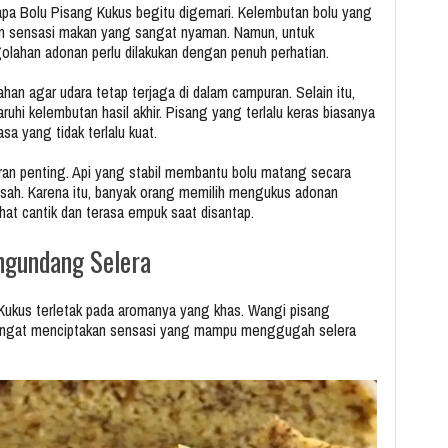
apa Bolu Pisang Kukus begitu digemari. Kelembutan bolu yang
n sensasi makan yang sangat nyaman. Namun, untuk
lahan adonan perlu dilakukan dengan penuh perhatian.
han agar udara tetap terjaga di dalam campuran. Selain itu,
hi kelembutan hasil akhir. Pisang yang terlalu keras biasanya
a yang tidak terlalu kuat.
peran penting. Api yang stabil membantu bolu matang secara
sah. Karena itu, banyak orang memilih mengukus adonan
hat cantik dan terasa empuk saat disantap.
ngundang Selera
g Kukus terletak pada aromanya yang khas. Wangi pisang
angat menciptakan sensasi yang mampu menggugah selera