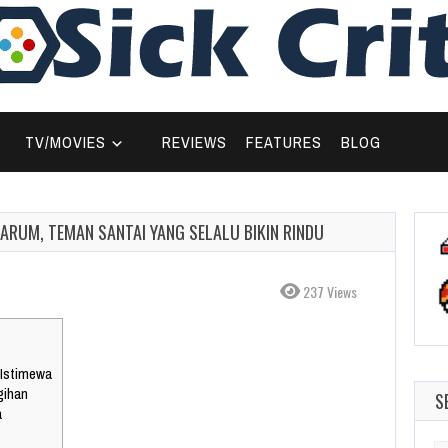
TV/MOVIES
REVIEWS
FEATURES
BLOG
RUM, TEMAN SANTAI YANG SELALU BIKIN RINDU
237 Views
 Istimewa
gihan
S
a