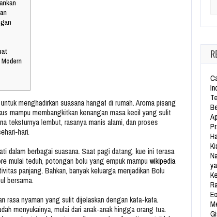
sankan
Se
gan
ngan
uat
R
n Modern
Ca
In
Te
 untuk menghadirkan suasana hangat di rumah. Aroma pisang
Be
us mampu membangkitkan kenangan masa kecil yang sulit
Ap
ena teksturnya lembut, rasanya manis alami, dan proses
Pr
hari-hari.
Ha
Ki
ati dalam berbagai suasana. Saat pagi datang, kue ini terasa
Na
sore mulai teduh, potongan bolu yang empuk mampu
wikipedia
ya
vitas panjang. Bahkan, banyak keluarga menjadikan Bolu
Ke
pul bersama.
Ra
Ec
an rasa nyaman yang sulit dijelaskan dengan kata-kata.
Me
ah menyukainya, mulai dari anak-anak hingga orang tua.
Gi