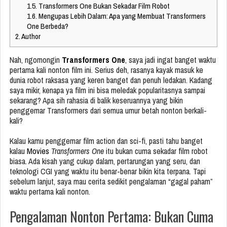
1.5.
Transformers One Bukan Sekadar Film Robot
1.6.
Mengupas Lebih Dalam: Apa yang Membuat Transformers
One Berbeda?
2.
Author
Nah, ngomongin
Transformers One
, saya jadi ingat banget waktu
pertama kali nonton film ini. Serius deh, rasanya kayak masuk ke
dunia robot raksasa yang keren banget dan penuh ledakan. Kadang
saya mikir, kenapa ya film ini bisa meledak popularitasnya sampai
sekarang? Apa sih rahasia di balik keseruannya yang bikin
penggemar Transformers dari semua umur betah nonton berkali-
kali?
Kalau kamu penggemar film action dan sci-fi, pasti tahu banget
kalau
Movies
Transformers One
itu bukan cuma sekadar film robot
biasa. Ada kisah yang cukup dalam, pertarungan yang seru, dan
teknologi CGI yang waktu itu benar-benar bikin kita terpana. Tapi
sebelum lanjut, saya mau cerita sedikit pengalaman “gagal paham”
waktu pertama kali nonton.
Pengalaman Nonton Pertama: Bukan Cuma