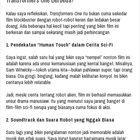
Kalau saya refleksikan,
Transformers One
itu bukan cuma sekedar
film blockbuster dengan robot-robot keren dan ledakan besar
doang. Ada beberapa hal kecil tapi penting yang bikin film ini
berkesan dan sampai sekarang masih jadi perbincangan.
1. Pendekatan “Human Touch” dalam Cerita Sci-Fi
Saya ingat, salah satu hal yang bikin saya “nempel” nonton film ini
adalah karena ada unsur kemanusiaan yang kental banget. Misalnya,
Sam Witwicky—tokoh utama kita—bukan pahlawan super, tapi orang
biasa. Dia grogi, bingung, kadang malah kelihatan konyol. Ini bikin
ceritanya lebih relatable.
Jadi, meski cerita tentang robot alien, film ini berhasil memasukkan
unsur drama manusiawi. Itu yang menurut saya jarang banget di
film-film sci-fi serupa yang biasanya cuma fokus di aksi.
2. Soundtrack dan Suara Robot yang Nggak Biasa
Satu lagi yang bikin pengalaman nonton jadi memorable adalah
musik dan efek suara. Saya inget banget bagaimana musik latar