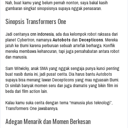
Nah, buat kamu yang belum pernah nonton, saya bakal kasih
gambaran singkat sinopsisnya supaya nggak penasaran.
Sinopsis Transformers One
Jadi ceritanya
cnn indonesia
, ada dua kelompok robot raksasa dari
planet Cybertron, namanya
Autobots
dan
Decepticons
. Mereka
jatuh ke Bumi karena perburuan sebuah artefak berharga. Konflik
mereka membawa kehancuran, tapi juga persahabatan antara robot
dan manusia.
Sam Witwicky, anak SMA yang nggak sengaja punya kunci penting
buat nasib dunia ini, jadi pusat cerita. Dia harus bantu Autobots
supaya bisa menang lawan Decepticons yang mau nguasain Bumi.
Di sinilah banyak momen seru dan juga dramatis yang bikin film ini
beda dari film action lain.
Kalau kamu suka cerita dengan tema “manusia plus teknologi”,
Transformers One jawabannya.
Adegan Menarik dan Momen Berkesan