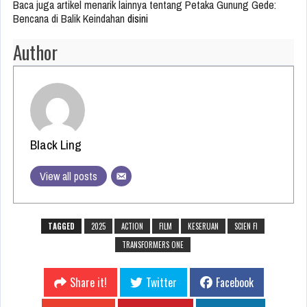
Baca juga artikel menarik lainnya tentang Petaka Gunung Gede:
Bencana di Balik Keindahan
disini
Author
Black Ling
View all posts
TAGGED
2025
ACTION
FILM
KESERUAN
SCIEN FI
TRANSFORMERS ONE
Share it!
Twitter
Facebook