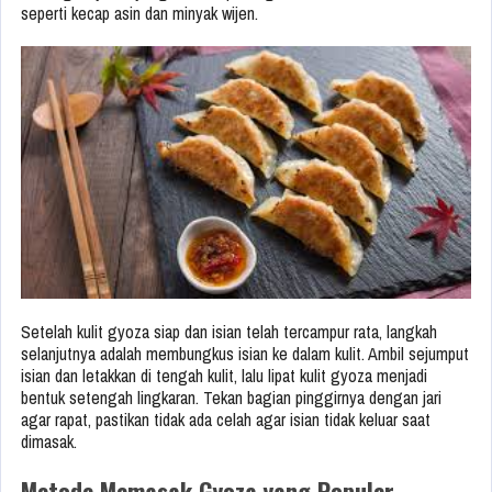
seperti kecap asin dan minyak wijen.
Setelah kulit gyoza siap dan isian telah tercampur rata, langkah
selanjutnya adalah membungkus isian ke dalam kulit. Ambil sejumput
isian dan letakkan di tengah kulit, lalu lipat kulit gyoza menjadi
bentuk setengah lingkaran. Tekan bagian pinggirnya dengan jari
agar rapat, pastikan tidak ada celah agar isian tidak keluar saat
dimasak.
Metode Memasak Gyoza yang Populer