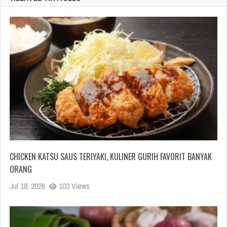
CHICKEN KATSU SAUS TERIYAKI, KULINER GURIH FAVORIT BANYAK
ORANG
Jul 18, 2026
103 Views