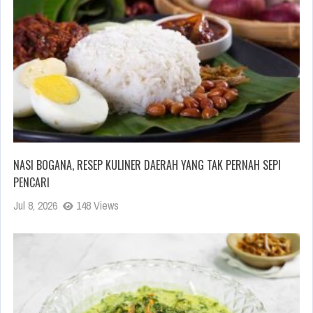
NASI BOGANA, RESEP KULINER DAERAH YANG TAK PERNAH SEPI
PENCARI
Jul 8, 2026
148 Views