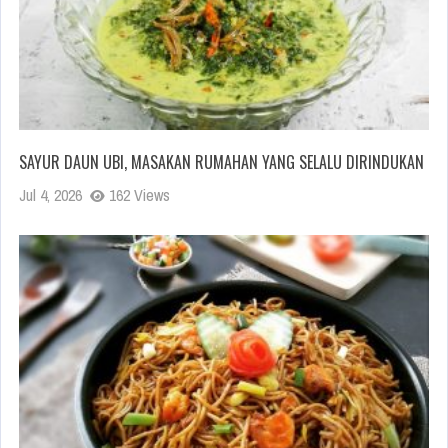
SAYUR DAUN UBI, MASAKAN RUMAHAN YANG SELALU DIRINDUKAN
Jul 4, 2026
162 Views