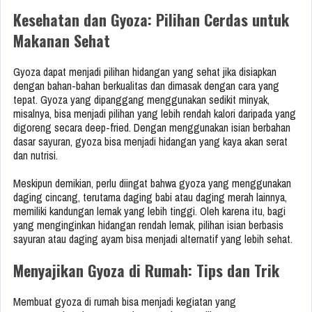
Kesehatan dan Gyoza: Pilihan Cerdas untuk
Makanan Sehat
Gyoza dapat menjadi pilihan hidangan yang sehat jika disiapkan
dengan bahan-bahan berkualitas dan dimasak dengan cara yang
tepat. Gyoza yang dipanggang menggunakan sedikit minyak,
misalnya, bisa menjadi pilihan yang lebih rendah kalori daripada yang
digoreng secara deep-fried. Dengan menggunakan isian berbahan
dasar sayuran, gyoza bisa menjadi hidangan yang kaya akan serat
dan nutrisi.
Meskipun demikian, perlu diingat bahwa gyoza yang menggunakan
daging cincang, terutama daging babi atau daging merah lainnya,
memiliki kandungan lemak yang lebih tinggi. Oleh karena itu, bagi
yang menginginkan hidangan rendah lemak, pilihan isian berbasis
sayuran atau daging ayam bisa menjadi alternatif yang lebih sehat.
Menyajikan Gyoza di Rumah: Tips dan Trik
Membuat gyoza di rumah bisa menjadi kegiatan yang