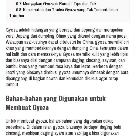
0.7.
Menyajikan Gyoza di Rumah: Tips dan Trik
0.8.
Kenikmatan dan Tradisi Gyoza yang Tak Terbantahkan
1.
Author
Gyoza adalah hidangan yang berasal dari Jepang dan merupakan
versi Jepang dari dumpling China yang dikenal dengan nama jiaozi.
Walaupun asal-usulnya dapat ditelusuri ke China, gyoza memiliki ciri
khas yang membedakannya dengan dumpling Cina, terutama dalam
hal kulit dan cara memasaknya. Gyoza memiliki kulit yang lebih tipis
dan biasanya diisi dengan campuran daging cincang, sayuran, dan
bumbu khas yang memberi rasa kaya dan lezat. Berbeda dengan
jiaozi yang biasanya direbus, gyoza umumnya dimasak dengan cara
dipanggang di bagian bawah dan kemudian dikukus agar tetap
lembut.
Bahan-bahan yang Digunakan untuk
Membuat Gyoza
Untuk membuat gyoza, bahan-bahan yang digunakan cukup
sederhana. Di dalam isian gyoza, biasanya terdapat daging babi
cincang, meskipun daging ayam atau sapi juga bisa digunakan