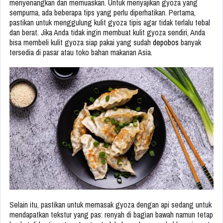
menyenangkan dan memuaskan. Untuk menyajikan gyoza yang
sempurna, ada beberapa tips yang perlu diperhatikan. Pertama,
pastikan untuk menggulung kulit gyoza tipis agar tidak terlalu tebal
dan berat. Jika Anda tidak ingin membuat kulit gyoza sendiri, Anda
bisa membeli kulit gyoza siap pakai yang sudah
depobos
banyak
tersedia di pasar atau toko bahan makanan Asia.
Selain itu, pastikan untuk memasak gyoza dengan api sedang untuk
mendapatkan tekstur yang pas: renyah di bagian bawah namun tetap