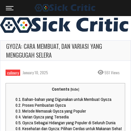
GYOZA: CARA MEMBUAT, DAN VARIASI YANG
MENGGUGAH SELERA
January 10, 2025
551 Views
culinery
Contents
[
hide
]
0.1.
Bahan-bahan yang Digunakan untuk Membuat Gyoza
0.2.
Proses Pembuatan Gyoza
0.3.
Metode Memasak Gyoza yang Populer
0.4.
Varian Gyoza yang Tersedia
0.5.
Gyoza Sebagai Hidangan yang Populer di Seluruh Dunia
0.6.
Kesehatan dan Gyoza: Pilihan Cerdas untuk Makanan Sehat