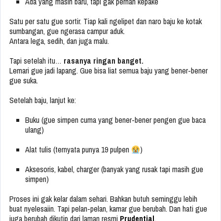
Ada yang masih baru, tapi gak pernah kepake
Satu per satu gue sortir. Tiap kali ngelipet dan naro baju ke kotak
sumbangan, gue ngerasa campur aduk.
Antara lega, sedih, dan juga malu.
Tapi setelah itu…
rasanya ringan banget.
Lemari gue jadi lapang. Gue bisa liat semua baju yang bener-bener
gue suka.
Setelah baju, lanjut ke:
Buku (gue simpen cuma yang bener-bener pengen gue baca
ulang)
Alat tulis (ternyata punya 19 pulpen
)
Aksesoris, kabel, charger (banyak yang rusak tapi masih gue
simpen)
Proses ini gak kelar dalam sehari. Bahkan butuh seminggu lebih
buat nyelesaiin. Tapi pelan-pelan, kamar gue berubah. Dan hati gue
juga berubah dikutip dari laman resmi
Prudential
.