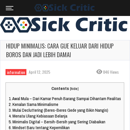
HIDUP MINIMALIS: CARA GUE KELUAR DARI HIDUP
BOROS DAN JADI LEBIH DAMAI
April 12, 2025
846 Views
information
Contents
[
hide
]
1.
Awal Mula – Dari Kamar Penuh Barang Sampai Dihantam Realitas
2.
Kenalan Sama Minimalisme
3.
Mulai Decluttering (Beres-Beres Gede yang Bikin Nangis)
4.
Menata Ulang Kebiasaan Belanja
5.
Minimalis Digital – Bersih-Bersih yang Sering Diabaikan
6.
Mindset Baru tentang Kepemilikan