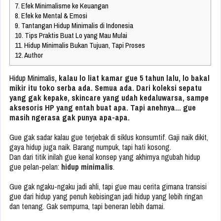
7.
Efek Minimalisme ke Keuangan
8.
Efek ke Mental & Emosi
9.
Tantangan Hidup Minimalis di Indonesia
10.
Tips Praktis Buat Lo yang Mau Mulai
11.
Hidup Minimalis Bukan Tujuan, Tapi Proses
12.
Author
Hidup Minimalis
, kalau lo liat kamar gue 5 tahun lalu, lo bakal
mikir itu toko serba ada. Semua ada. Dari koleksi sepatu
yang gak kepake, skincare yang udah kedaluwarsa, sampe
aksesoris HP yang entah buat apa. Tapi anehnya… gue
masih ngerasa gak punya apa-apa.
Gue gak sadar kalau gue terjebak di siklus konsumtif. Gaji naik dikit,
gaya hidup juga naik. Barang numpuk, tapi hati kosong.
Dan dari titik inilah gue kenal konsep yang akhirnya ngubah hidup
gue pelan-pelan:
hidup minimalis
.
Gue gak ngaku-ngaku jadi ahli, tapi gue mau cerita gimana transisi
gue dari hidup yang penuh kebisingan jadi hidup yang lebih ringan
dan tenang. Gak sempurna, tapi beneran lebih damai.