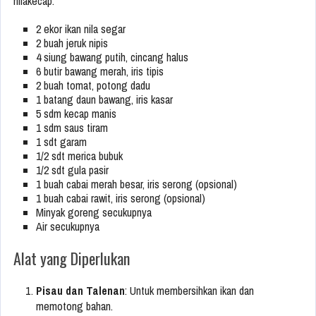
nilakecap:
2 ekor ikan nila segar
2 buah jeruk nipis
4 siung bawang putih, cincang halus
6 butir bawang merah, iris tipis
2 buah tomat, potong dadu
1 batang daun bawang, iris kasar
5 sdm kecap manis
1 sdm saus tiram
1 sdt garam
1/2 sdt merica bubuk
1/2 sdt gula pasir
1 buah cabai merah besar, iris serong (opsional)
1 buah cabai rawit, iris serong (opsional)
Minyak goreng secukupnya
Air secukupnya
Alat yang Diperlukan
Pisau dan Talenan
: Untuk membersihkan ikan dan
memotong bahan.