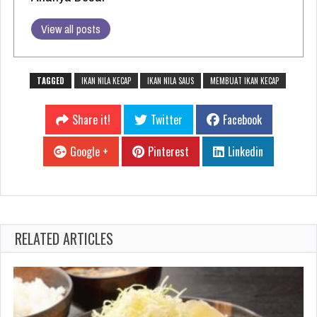
View all posts
TAGGED
IKAN NILA KECAP
IKAN NILA SAUS
MEMBUAT IKAN KECAP
Share it!
Twitter
Facebook
Google +
Pinterest
Linkedin
RELATED ARTICLES