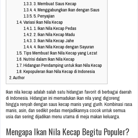
1.3.3.
3. Membuat Saus Kecap
1.3.4.
4. Menggabungkan Ikan dengan Saus
1.3.5.
5. Penyajian
1.4.
Variasi Ikan Nila Kecap
1.4.1.
1. Ikan Nila Kecap Pedas
1.4.2.
2. Ikan Nila Kecap Madu
1.4.3.
3. Ikan Nila Kecap Jahe
1.4.4.
4. Ikan Nila Kecap dengan Sayuran
1.5.
Tips Membuat Ikan Nila Kecap yang Lezat
1.6.
Nutrisi dalam Ikan Nila Kecap
1.7.
Hidangan Pendamping untuk Ikan Nila Kecap
1.8.
Kepopuleran Ikan Nila Kecap di Indonesia
2.
Author
Ikan nila kecap adalah salah satu hidangan favorit di berbagai daerah
di Indonesia. Hidangan ini memadukan ikan nila yang digoreng
hingga renyah dengan saus kecap manis yang gurih. Kombinasi rasa
manis, asin, dan sedikit pedas menjadikannya cocok untuk semua
usia dan sering dijadikan menu utama di meja makan keluarga.
Mengapa Ikan Nila Kecap Begitu Populer?