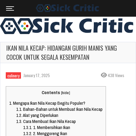
IKAN NILA KECAP: HIDANGAN GURIH MANIS YANG
COCOK UNTUK SEGALA KESEMPATAN
January 17, 2025
438 Views
culinery
Contents
[
hide
]
1.
Mengapa Ikan Nila Kecap Begitu Populer?
1.1.
Bahan-Bahan untuk Membuat Ikan Nila Kecap
1.2.
Alat yang Diperlukan
1.3.
Cara Membuat Ikan Nila Kecap
1.3.1.
1. Membersihkan Ikan
1.3.2.
2. Menggoreng Ikan