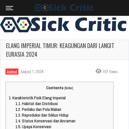
ELANG IMPERIAL TIMUR: KEAGUNGAN DARI LANGIT
EURASIA 2024
August 1, 2024
707 Views
Animal
Contents
[
hide
]
1.
Karakteristik Fisik Elang Imperial
1.1.
Habitat dan Distribusi
1.2.
Perilaku dan Pola Makan
1.3.
Reproduksi dan Siklus Hidup
1.4.
Status Konservasi dan Ancaman
1.5.
Upaya Konservasi