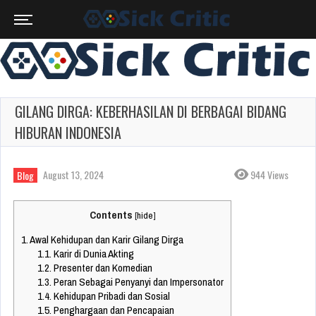
GILANG DIRGA: KEBERHASILAN DI BERBAGAI BIDANG
HIBURAN INDONESIA
August 13, 2024
944 Views
Blog
Contents
[
hide
]
1.
Awal Kehidupan dan Karir Gilang Dirga
1.1.
Karir di Dunia Akting
1.2.
Presenter dan Komedian
1.3.
Peran Sebagai Penyanyi dan Impersonator
1.4.
Kehidupan Pribadi dan Sosial
1.5.
Penghargaan dan Pencapaian