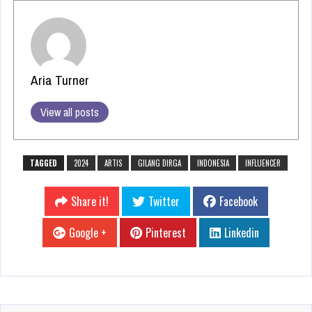
Aria Turner
View all posts
TAGGED
2024
ARTIS
GILANG DIRGA
INDONESIA
INFLUENCER
Share it!
Twitter
Facebook
Google +
Pinterest
Linkedin