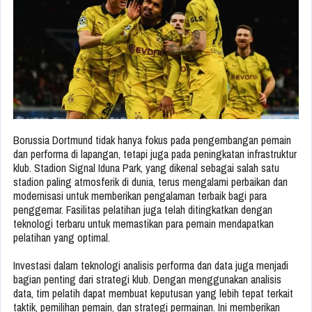
Borussia Dortmund tidak hanya fokus pada pengembangan pemain
dan performa di lapangan, tetapi juga pada peningkatan infrastruktur
klub. Stadion Signal Iduna Park, yang dikenal sebagai salah satu
stadion paling atmosferik di dunia, terus mengalami perbaikan dan
modernisasi untuk memberikan pengalaman terbaik bagi para
penggemar. Fasilitas pelatihan juga telah ditingkatkan dengan
teknologi terbaru untuk memastikan para pemain mendapatkan
pelatihan yang optimal.
Investasi dalam teknologi analisis performa dan data juga menjadi
bagian penting dari strategi klub. Dengan menggunakan analisis
data, tim pelatih dapat membuat keputusan yang lebih tepat terkait
taktik, pemilihan pemain, dan strategi permainan. Ini memberikan