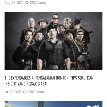
Aug 24, 2025
1227 Views
THE EXPENDABLES 4: PENGALAMAN NONTON, TIPS SERU, DAN
INSIGHT YANG NGGAK BIASA!
Jul 27, 2025
2582 Views