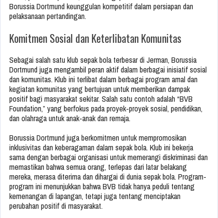
Borussia Dortmund keunggulan kompetitif dalam persiapan dan
pelaksanaan pertandingan.
Komitmen Sosial dan Keterlibatan Komunitas
Sebagai salah satu klub sepak bola terbesar di Jerman, Borussia
Dortmund juga mengambil peran aktif dalam berbagai inisiatif sosial
dan komunitas. Klub ini terlibat dalam berbagai program amal dan
kegiatan komunitas yang bertujuan untuk memberikan dampak
positif bagi masyarakat sekitar. Salah satu contoh adalah “BVB
Foundation,” yang berfokus pada proyek-proyek sosial, pendidikan,
dan olahraga untuk anak-anak dan remaja.
Borussia Dortmund juga berkomitmen untuk mempromosikan
inklusivitas dan keberagaman dalam sepak bola. Klub ini bekerja
sama dengan berbagai organisasi untuk memerangi diskriminasi dan
memastikan bahwa semua orang, terlepas dari latar belakang
mereka, merasa diterima dan dihargai di dunia sepak bola. Program-
program ini menunjukkan bahwa BVB tidak hanya peduli tentang
kemenangan di lapangan, tetapi juga tentang menciptakan
perubahan positif di masyarakat.