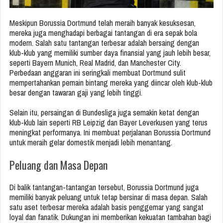
Meskipun Borussia Dortmund telah meraih banyak kesuksesan,
mereka juga menghadapi berbagai tantangan di era sepak bola
modern. Salah satu tantangan terbesar adalah bersaing dengan
klub-klub yang memiliki sumber daya finansial yang jauh lebih besar,
seperti Bayern Munich, Real Madrid, dan Manchester City.
Perbedaan anggaran ini seringkali membuat Dortmund sulit
mempertahankan pemain bintang mereka yang diincar oleh klub-klub
besar dengan tawaran gaji yang lebih tinggi.
Selain itu, persaingan di Bundesliga juga semakin ketat dengan
klub-klub lain seperti RB Leipzig dan Bayer Leverkusen yang terus
meningkat performanya. Ini membuat perjalanan Borussia Dortmund
untuk meraih gelar domestik menjadi lebih menantang.
Peluang dan Masa Depan
Di balik tantangan-tantangan tersebut, Borussia Dortmund juga
memiliki banyak peluang untuk tetap bersinar di masa depan. Salah
satu aset terbesar mereka adalah basis penggemar yang sangat
loyal dan fanatik. Dukungan ini memberikan kekuatan tambahan bagi