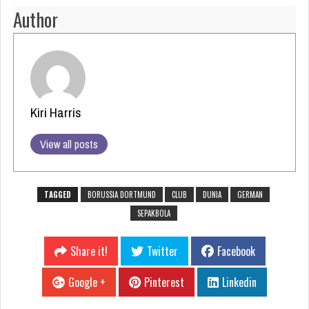
Author
Kiri Harris
View all posts
TAGGED
BORUSSIA DORTMUND
CLUB
DUNIA
GERMAN
SEPAKBOLA
Share it!
Twitter
Facebook
Google +
Pinterest
Linkedin