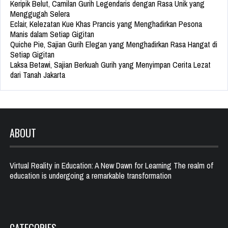
Keripik Belut, Camilan Gurih Legendaris dengan Rasa Unik yang
Menggugah Selera
Eclair, Kelezatan Kue Khas Prancis yang Menghadirkan Pesona
Manis dalam Setiap Gigitan
Quiche Pie, Sajian Gurih Elegan yang Menghadirkan Rasa Hangat di
Setiap Gigitan
Laksa Betawi, Sajian Berkuah Gurih yang Menyimpan Cerita Lezat
dari Tanah Jakarta
ABOUT
Virtual Reality in Education: A New Dawn for Learning The realm of
education is undergoing a remarkable transformation