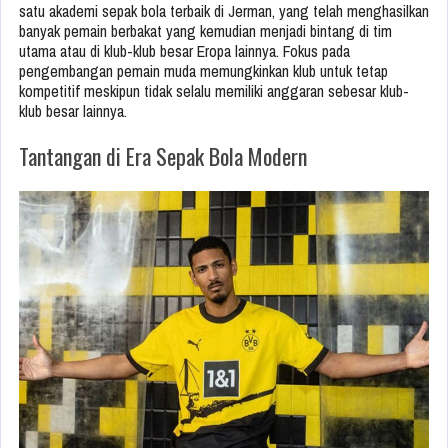
satu akademi sepak bola terbaik di Jerman, yang telah menghasilkan
banyak pemain berbakat yang kemudian menjadi bintang di tim
utama atau di klub-klub besar Eropa lainnya. Fokus pada
pengembangan pemain muda memungkinkan klub untuk tetap
kompetitif meskipun tidak selalu memiliki anggaran sebesar klub-
klub besar lainnya.
Tantangan di Era Sepak Bola Modern