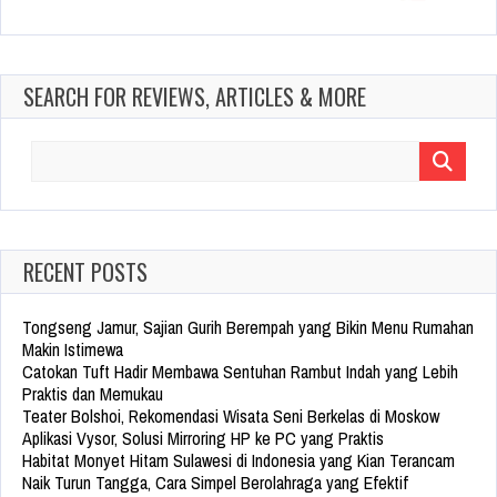
SEARCH FOR REVIEWS, ARTICLES & MORE
Search
for:
RECENT POSTS
Tongseng Jamur, Sajian Gurih Berempah yang Bikin Menu Rumahan
Makin Istimewa
Catokan Tuft Hadir Membawa Sentuhan Rambut Indah yang Lebih
Praktis dan Memukau
Teater Bolshoi, Rekomendasi Wisata Seni Berkelas di Moskow
Aplikasi Vysor, Solusi Mirroring HP ke PC yang Praktis
Habitat Monyet Hitam Sulawesi di Indonesia yang Kian Terancam
Naik Turun Tangga, Cara Simpel Berolahraga yang Efektif