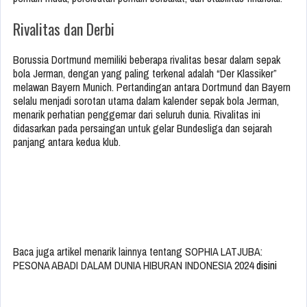
Rivalitas dan Derbi
Borussia Dortmund memiliki beberapa rivalitas besar dalam sepak
bola Jerman, dengan yang paling terkenal adalah “Der Klassiker”
melawan Bayern Munich. Pertandingan antara Dortmund dan Bayern
selalu menjadi sorotan utama dalam kalender sepak bola Jerman,
menarik perhatian penggemar dari seluruh dunia. Rivalitas ini
didasarkan pada persaingan untuk gelar Bundesliga dan sejarah
panjang antara kedua klub.
Baca juga artikel menarik lainnya tentang SOPHIA LATJUBA:
PESONA ABADI DALAM DUNIA HIBURAN INDONESIA 2024
disini