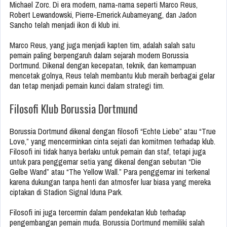
Michael Zorc. Di era modern, nama-nama seperti Marco Reus,
Robert Lewandowski, Pierre-Emerick Aubameyang, dan Jadon
Sancho telah menjadi ikon di klub ini.
Marco Reus, yang juga menjadi kapten tim, adalah salah satu
pemain paling berpengaruh dalam sejarah modern Borussia
Dortmund. Dikenal dengan kecepatan, teknik, dan kemampuan
mencetak golnya, Reus telah membantu klub meraih berbagai gelar
dan tetap menjadi pemain kunci dalam strategi tim.
Filosofi Klub Borussia Dortmund
Borussia Dortmund dikenal dengan filosofi “Echte Liebe” atau “True
Love,” yang mencerminkan cinta sejati dan komitmen terhadap klub.
Filosofi ini tidak hanya berlaku untuk pemain dan staf, tetapi juga
untuk para penggemar setia yang dikenal dengan sebutan “Die
Gelbe Wand” atau “The Yellow Wall.” Para penggemar ini terkenal
karena dukungan tanpa henti dan atmosfer luar biasa yang mereka
ciptakan di Stadion Signal Iduna Park.
Filosofi ini juga tercermin dalam pendekatan klub terhadap
pengembangan pemain muda. Borussia Dortmund memiliki salah