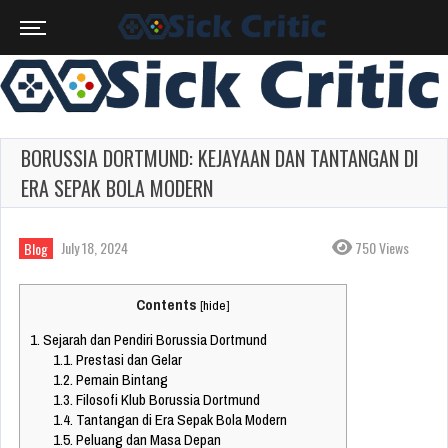
BORUSSIA DORTMUND: KEJAYAAN DAN TANTANGAN DI
ERA SEPAK BOLA MODERN
July 18, 2024
750 Views
Blog
Contents
[
hide
]
1.
Sejarah dan Pendiri Borussia Dortmund
1.1.
Prestasi dan Gelar
1.2.
Pemain Bintang
1.3.
Filosofi Klub Borussia Dortmund
1.4.
Tantangan di Era Sepak Bola Modern
1.5.
Peluang dan Masa Depan