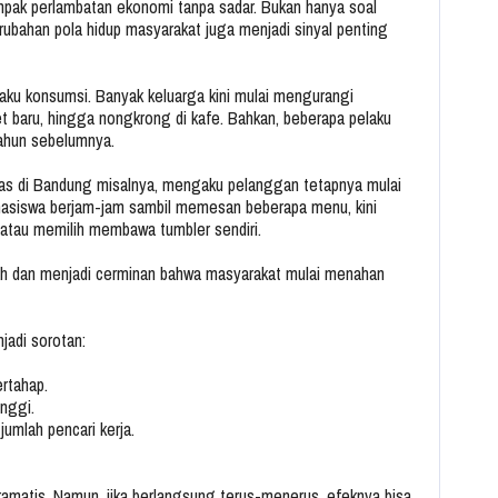
ak perlambatan ekonomi tanpa sadar. Bukan hanya soal
ubahan pola hidup masyarakat juga menjadi sinyal penting
rilaku konsumsi. Banyak keluarga kini mulai mengurangi
et baru, hingga nongkrong di kafe. Bahkan, beberapa pelaku
ahun sebelumnya.
mas di Bandung misalnya, mengaku pelanggan tetapnya mulai
mahasiswa berjam-jam sambil memesan beberapa menu, kini
atau memilih membawa tumbler sendiri.
rah dan menjadi cerminan bahwa masyarakat mulai menahan
njadi sorotan:
rtahap.
nggi.
umlah pencari kerja.
 dramatis. Namun, jika berlangsung terus-menerus, efeknya bisa