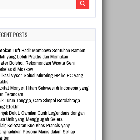
arch for:
ECENT POSTS
tokan Tuft Hadir Membawa Sentuhan Rambut
dah yang Lebih Praktis dan Memukau
ater Bolshoi, Rekomendasi Wisata Seni
rkelas di Moskow
likasi Vysor, Solusi Mirroring HP ke PC yang
aktis
bitat Monyet Hitam Sulawesi di Indonesia yang
an Terancam
ik Turun Tangga, Cara Simpel Berolahraga
ng Efektif
ripik Belut, Camilan Gurih Legendaris dengan
sa Unik yang Menggugah Selera
lair, Kelezatan Kue Khas Prancis yang
nghadirkan Pesona Manis dalam Setiap
gitan