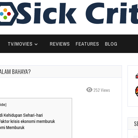
TV/MOVIES
REVIEWS
FEATURES
BLOG
DALAM BAHAYA?
252 Views
ide
]
i Kehidupan Sehari-hari
aktor krisis ekonomi memburuk
S
onomi Memburuk