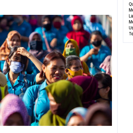
Qu
Me
La
Me
Us
Te