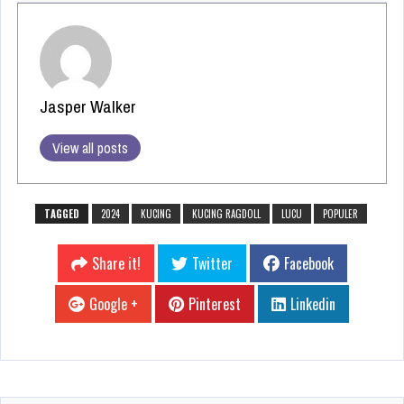
Jasper Walker
View all posts
TAGGED
2024
KUCING
KUCING RAGDOLL
LUCU
POPULER
Share it!
Twitter
Facebook
Google +
Pinterest
Linkedin