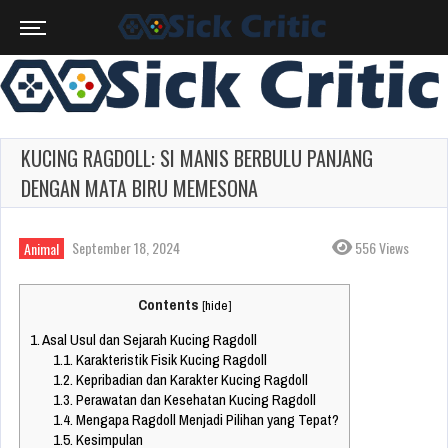
KUCING RAGDOLL: SI MANIS BERBULU PANJANG
DENGAN MATA BIRU MEMESONA
September 18, 2024
556 Views
Animal
Contents
[
hide
]
1.
Asal Usul dan Sejarah Kucing Ragdoll
1.1.
Karakteristik Fisik Kucing Ragdoll
1.2.
Kepribadian dan Karakter Kucing Ragdoll
1.3.
Perawatan dan Kesehatan Kucing Ragdoll
1.4.
Mengapa Ragdoll Menjadi Pilihan yang Tepat?
1.5.
Kesimpulan