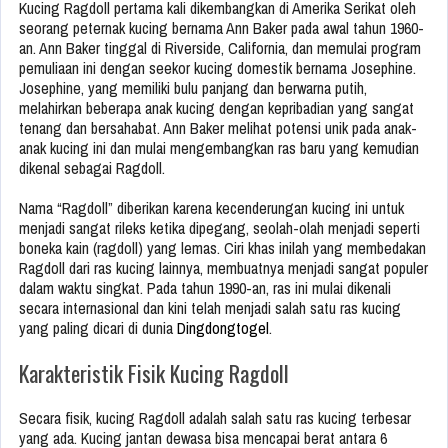
Kucing Ragdoll pertama kali dikembangkan di Amerika Serikat oleh
seorang peternak kucing bernama Ann Baker pada awal tahun 1960-
an. Ann Baker tinggal di Riverside, California, dan memulai program
pemuliaan ini dengan seekor kucing domestik bernama Josephine.
Josephine, yang memiliki bulu panjang dan berwarna putih,
melahirkan beberapa anak kucing dengan kepribadian yang sangat
tenang dan bersahabat. Ann Baker melihat potensi unik pada anak-
anak kucing ini dan mulai mengembangkan ras baru yang kemudian
dikenal sebagai Ragdoll.
Nama “Ragdoll” diberikan karena kecenderungan kucing ini untuk
menjadi sangat rileks ketika dipegang, seolah-olah menjadi seperti
boneka kain (ragdoll) yang lemas. Ciri khas inilah yang membedakan
Ragdoll dari ras kucing lainnya, membuatnya menjadi sangat populer
dalam waktu singkat. Pada tahun 1990-an, ras ini mulai dikenali
secara internasional dan kini telah menjadi salah satu ras kucing
yang paling dicari di dunia
Dingdongtogel
.
Karakteristik Fisik Kucing Ragdoll
Secara fisik, kucing Ragdoll adalah salah satu ras kucing terbesar
yang ada. Kucing jantan dewasa bisa mencapai berat antara 6