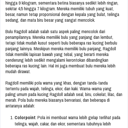
hingga 9 kilogram, sementara betina biasanya sedikit lebih ringan,
sekitar 4,5 hingga 7 kilogram. Mereka memiliki tubuh yang kuat,
besar, namun tetap proporsional dengan kepala yang bulat, telinga
sedang, dan mata biru besar yang sangat mencolok.
Bulu Ragdoll adalah salah satu aspek paling mencolok dari
penampilannya. Mereka memiliki bulu yang panjang dan lembut,
tetapi tidak mudah kusut seperti bulu beberapa ras kucing berbulu
panjang lainnya. Meskipun mereka memiliki bulu panjang, Ragdoll
tidak memiliki lapisan bawah yang tebal, yang berarti mereka
cenderung lebih sedikit mengalami kerontokan dibandingkan
beberapa ras kucing lain. Hal ini juga membuat bulu mereka lebih
mudah dirawat.
Ragdoll memiliki pola warna yang khas, dengan tanda-tanda
tertentu pada wajah, telinga, ekor, dan kaki. Warna-warna yang
paling umum pada kucing Ragdoll adalah seal, biru, cokelat, lilac, dan
merah. Pola bulu mereka biasanya bervariasi, dan beberapa di
antaranya adalah:
Colorpoint
: Pola ini membuat warna lebih gelap terlihat pada
telinga, wajah, cakar, dan ekor, sementara tubuhnya lebih