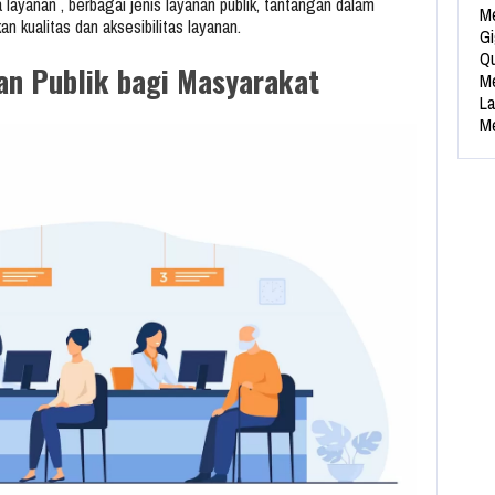
layanan , berbagai jenis layanan publik, tantangan dalam
Me
n kualitas dan aksesibilitas layanan.
Gi
Qu
an Publik bagi Masyarakat
Me
La
Me