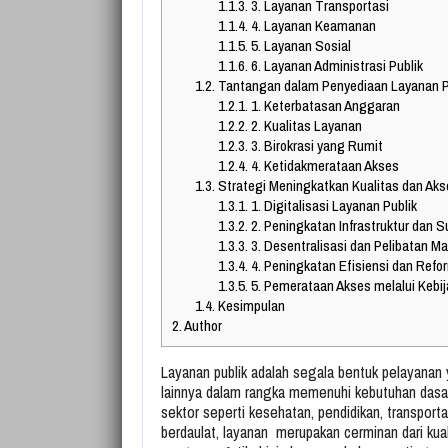
1.1.3.
3. Layanan Transportasi
1.1.4.
4. Layanan Keamanan
1.1.5.
5. Layanan Sosial
1.1.6.
6. Layanan Administrasi Publik
1.2.
Tantangan dalam Penyediaan Layanan P
1.2.1.
1. Keterbatasan Anggaran
1.2.2.
2. Kualitas Layanan
1.2.3.
3. Birokrasi yang Rumit
1.2.4.
4. Ketidakmerataan Akses
1.3.
Strategi Meningkatkan Kualitas dan Akse
1.3.1.
1. Digitalisasi Layanan Publik
1.3.2.
2. Peningkatan Infrastruktur dan
1.3.3.
3. Desentralisasi dan Pelibatan M
1.3.4.
4. Peningkatan Efisiensi dan Refor
1.3.5.
5. Pemerataan Akses melalui Kebija
1.4.
Kesimpulan
2.
Author
Layanan publik adalah segala bentuk pelayanan
lainnya dalam rangka memenuhi kebutuhan dasar
sektor seperti kesehatan, pendidikan, transpor
berdaulat, layanan merupakan cerminan dari ku