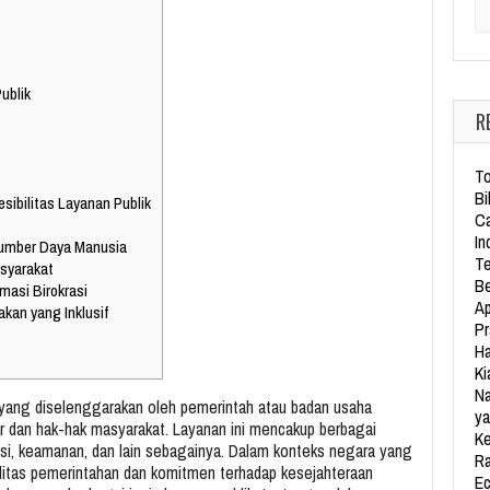
Se
ublik
R
To
Bi
sibilitas Layanan Publik
Ca
In
 Sumber Daya Manusia
Te
asyarakat
Be
masi Birokrasi
Ap
kan yang Inklusif
Pr
Ha
Ki
Na
 yang diselenggarakan oleh pemerintah atau badan usaha
ya
 dan hak-hak masyarakat. Layanan ini mencakup berbagai
Ke
tasi, keamanan, dan lain sebagainya. Dalam konteks negara yang
Ra
alitas pemerintahan dan komitmen terhadap kesejahteraan
Ec