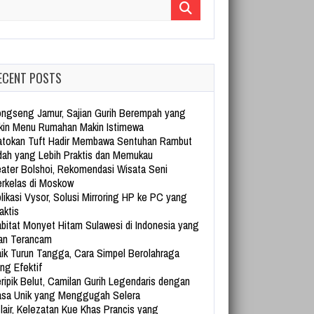
arch for:
ECENT POSTS
ngseng Jamur, Sajian Gurih Berempah yang
kin Menu Rumahan Makin Istimewa
tokan Tuft Hadir Membawa Sentuhan Rambut
dah yang Lebih Praktis dan Memukau
ater Bolshoi, Rekomendasi Wisata Seni
rkelas di Moskow
likasi Vysor, Solusi Mirroring HP ke PC yang
aktis
bitat Monyet Hitam Sulawesi di Indonesia yang
an Terancam
ik Turun Tangga, Cara Simpel Berolahraga
ng Efektif
ripik Belut, Camilan Gurih Legendaris dengan
sa Unik yang Menggugah Selera
lair, Kelezatan Kue Khas Prancis yang