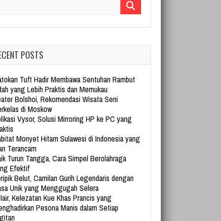
arch for:
ECENT POSTS
tokan Tuft Hadir Membawa Sentuhan Rambut
dah yang Lebih Praktis dan Memukau
ater Bolshoi, Rekomendasi Wisata Seni
rkelas di Moskow
likasi Vysor, Solusi Mirroring HP ke PC yang
aktis
bitat Monyet Hitam Sulawesi di Indonesia yang
an Terancam
ik Turun Tangga, Cara Simpel Berolahraga
ng Efektif
ripik Belut, Camilan Gurih Legendaris dengan
sa Unik yang Menggugah Selera
lair, Kelezatan Kue Khas Prancis yang
nghadirkan Pesona Manis dalam Setiap
gitan