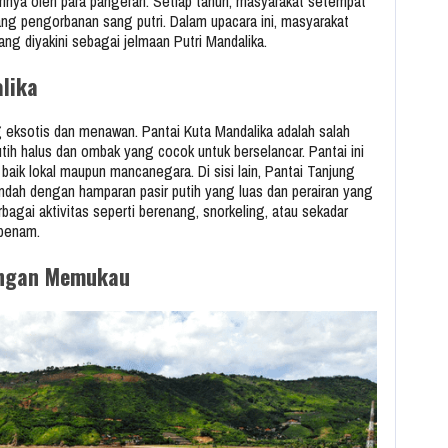
rinya oleh para pangeran. Setiap tahun, masyarakat setempat
 pengorbanan sang putri. Dalam upacara ini, masyarakat
 diyakini sebagai jelmaan Putri Mandalika.
lika
g eksotis dan menawan. Pantai Kuta Mandalika adalah salah
utih halus dan ombak yang cocok untuk berselancar. Pantai ini
aik lokal maupun mancanegara. Di sisi lain, Pantai Tanjung
dah dengan hamparan pasir putih yang luas dan perairan yang
bagai aktivitas seperti berenang, snorkeling, atau sekadar
rbenam.
angan Memukau