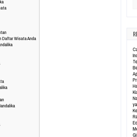
ika
Se
sata
utan
R
 Daftar Wisata Anda
ndalika
Ca
In
Te
a
Be
Ap
Pr
ata
Ha
lika
Ki
Na
pan
ya
andalika
Ke
Ra
Ec
a
Me
Gi