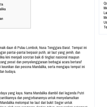
Qu
ata
Me
lika
La
Me
pan
Us
Te
 naik daun di Pulau Lombok, Nusa Tenggara Barat. Tempat ini
pantai-pantai berpasir putih, air laut yang jernih, dan
ka kini menjadi sorotan baik di tingkat nasional maupun
 yang pesat dan penyelenggaraan berbagai acara bertaraf
asi keunikan dan pesona Mandalika, serta mengapa tempat ini
 dan budaya.
a
udaya yang kaya. Nama Mandalika diambil dari legenda Putri
kecantikannya dan pengorbanannya untuk menyelamatkan
i Mandalika melompat ke laut dari bukit Seger untuk