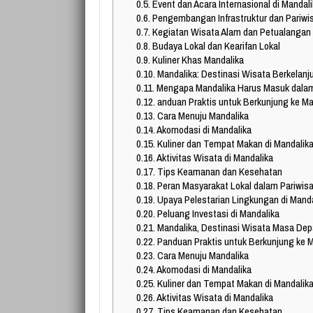
0.5.
Event dan Acara Internasional di Mandal
0.6.
Pengembangan Infrastruktur dan Pariwi
0.7.
Kegiatan Wisata Alam dan Petualangan
0.8.
Budaya Lokal dan Kearifan Lokal
0.9.
Kuliner Khas Mandalika
0.10.
Mandalika: Destinasi Wisata Berkelanj
0.11.
Mengapa Mandalika Harus Masuk dalam
0.12.
anduan Praktis untuk Berkunjung ke Ma
0.13.
Cara Menuju Mandalika
0.14.
Akomodasi di Mandalika
0.15.
Kuliner dan Tempat Makan di Mandalik
0.16.
Aktivitas Wisata di Mandalika
0.17.
Tips Keamanan dan Kesehatan
0.18.
Peran Masyarakat Lokal dalam Pariwis
0.19.
Upaya Pelestarian Lingkungan di Manda
0.20.
Peluang Investasi di Mandalika
0.21.
Mandalika, Destinasi Wisata Masa De
0.22.
Panduan Praktis untuk Berkunjung ke M
0.23.
Cara Menuju Mandalika
0.24.
Akomodasi di Mandalika
0.25.
Kuliner dan Tempat Makan di Mandalik
0.26.
Aktivitas Wisata di Mandalika
0.27.
Tips Keamanan dan Kesehatan