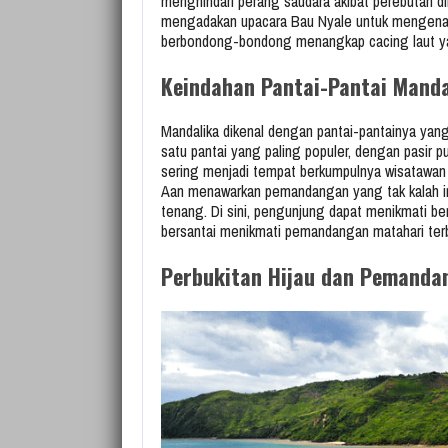
menghindari perang saudara akibat perebutan di
mengadakan upacara Bau Nyale untuk mengenang
berbondong-bondong menangkap cacing laut yang
Keindahan Pantai-Pantai Manda
Mandalika dikenal dengan pantai-pantainya yan
satu pantai yang paling populer, dengan pasir p
sering menjadi tempat berkumpulnya wisatawan b
Aan menawarkan pemandangan yang tak kalah in
tenang. Di sini, pengunjung dapat menikmati ber
bersantai menikmati pemandangan matahari te
Perbukitan Hijau dan Pemand