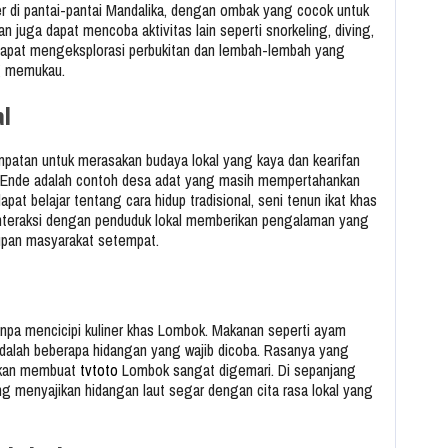
ler di pantai-pantai Mandalika, dengan ombak yang cocok untuk
n juga dapat mencoba aktivitas lain seperti snorkeling, diving,
g dapat mengeksplorasi perbukitan dan lembah-lembah yang
g memukau.
al
patan untuk merasakan budaya lokal yang kaya dan kearifan
 Ende adalah contoh desa adat yang masih mempertahankan
pat belajar tentang cara hidup tradisional, seni tenun ikat khas
Interaksi dengan penduduk lokal memberikan pengalaman yang
pan masyarakat setempat.
anpa mencicipi kuliner khas Lombok. Makanan seperti ayam
adalah beberapa hidangan yang wajib dicoba. Rasanya yang
akan membuat
tvtoto
Lombok sangat digemari. Di sepanjang
ng menyajikan hidangan laut segar dengan cita rasa lokal yang