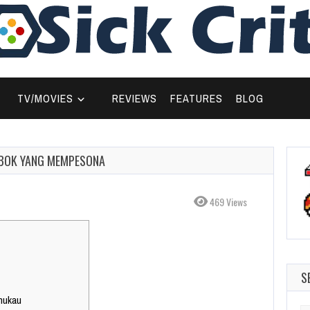
TV/MOVIES
REVIEWS
FEATURES
BLOG
MBOK YANG MEMPESONA
469 Views
S
mukau