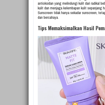
antioksidan yang melindungi kulit dari radikal 
kulit dan menjaga kelembapan kulit sepanjang h
Sunscreen tidak hanya sekadar sunscreen, tetap
dan bercahaya.
Tips Memaksimalkan Hasil Pem