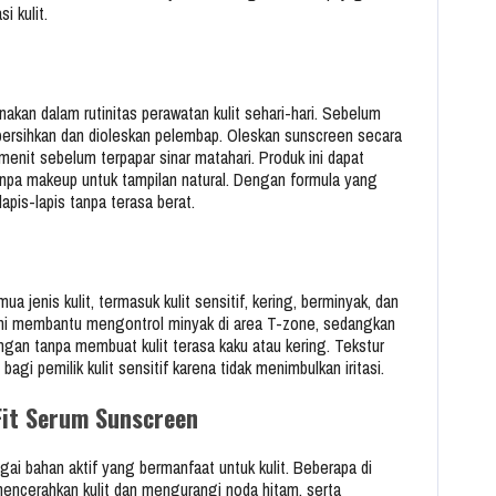
i kulit.
akan dalam rutinitas perawatan kulit sehari-hari. Sebelum
ibersihkan dan dioleskan pelembap. Oleskan sunscreen secara
 menit sebelum terpapar sinar matahari. Produk ini dapat
npa makeup untuk tampilan natural. Dengan formula yang
apis-lapis tanpa terasa berat.
 jenis kulit, termasuk kulit sensitif, kering, berminyak, dan
k ini membantu mengontrol minyak di area T-zone, sedangkan
dungan tanpa membuat kulit terasa kaku atau kering. Tekstur
 pemilik kulit sensitif karena tidak menimbulkan iritasi.
Fit Serum Sunscreen
 bahan aktif yang bermanfaat untuk kulit. Beberapa di
encerahkan kulit dan mengurangi noda hitam, serta