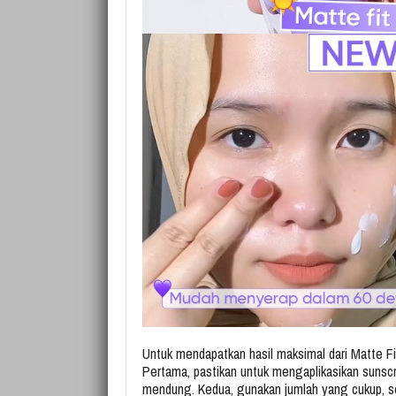
Untuk mendapatkan hasil maksimal dari Matte Fi
Pertama, pastikan untuk mengaplikasikan sunscr
mendung. Kedua, gunakan jumlah yang cukup, seki