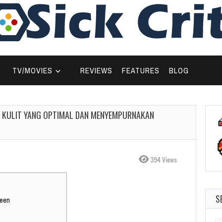
TV/MOVIES
REVIEWS
FEATURES
BLOG
G KULIT YANG OPTIMAL DAN MENYEMPURNAKAN
394 Views
S
reen