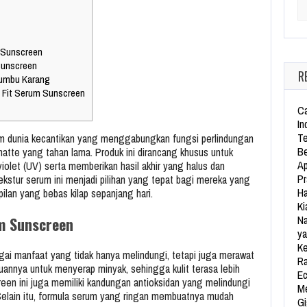
Se
 Sunscreen
Sunscreen
R
umbu Karang
 Fit Serum Sunscreen
Ca
In
Te
am dunia kecantikan yang menggabungkan fungsi perlindungan
Be
matte yang tahan lama. Produk ini dirancang khusus untuk
Ap
violet (UV) serta memberikan hasil akhir yang halus dan
Pr
kstur serum ini menjadi pilihan yang tepat bagi mereka yang
Ha
ilan yang bebas kilap sepanjang hari.
Ki
Na
m Sunscreen
ya
Ke
ai manfaat yang tidak hanya melindungi, tetapi juga merawat
Ra
uannya untuk menyerap minyak, sehingga kulit terasa lebih
Ec
een ini juga memiliki kandungan antioksidan yang melindungi
Me
s. Selain itu, formula serum yang ringan membuatnya mudah
Gi