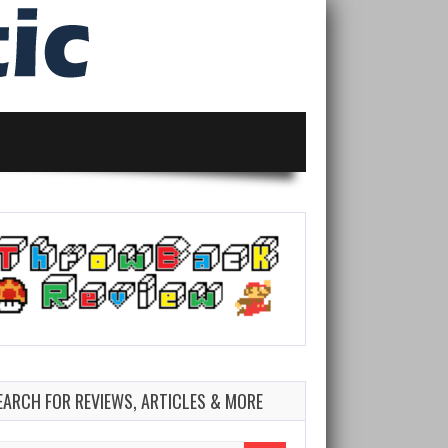
EARCH FOR REVIEWS, ARTICLES & MORE