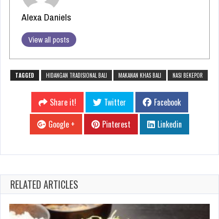
Alexa Daniels
View all posts
TAGGED
HIDANGAN TRADISIONAL BALI
MAKANAN KHAS BALI
NASI BEKEPOR
Share it!
Twitter
Facebook
Google +
Pinterest
Linkedin
RELATED ARTICLES