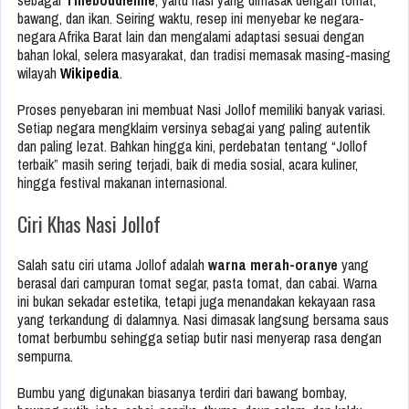
sebagai
Thieboudienne
, yaitu nasi yang dimasak dengan tomat,
bawang, dan ikan. Seiring waktu, resep ini menyebar ke negara-
negara Afrika Barat lain dan mengalami adaptasi sesuai dengan
bahan lokal, selera masyarakat, dan tradisi memasak masing-masing
wilayah
Wikipedia
.
Proses penyebaran ini membuat Nasi Jollof memiliki banyak variasi.
Setiap negara mengklaim versinya sebagai yang paling autentik
dan paling lezat. Bahkan hingga kini, perdebatan tentang “Jollof
terbaik” masih sering terjadi, baik di media sosial, acara kuliner,
hingga festival makanan internasional.
Ciri Khas Nasi Jollof
Salah satu ciri utama Jollof adalah
warna merah-oranye
yang
berasal dari campuran tomat segar, pasta tomat, dan cabai. Warna
ini bukan sekadar estetika, tetapi juga menandakan kekayaan rasa
yang terkandung di dalamnya. Nasi dimasak langsung bersama saus
tomat berbumbu sehingga setiap butir nasi menyerap rasa dengan
sempurna.
Bumbu yang digunakan biasanya terdiri dari bawang bombay,