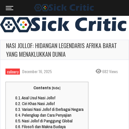
NASI JOLLOF: HIDANGAN LEGENDARIS AFRIKA BARAT
YANG MENAKLUKKAN DUNIA
December 16, 2025
682 Views
culinery
Contents
[
hide
]
0.1.
Asal Usul Nasi Jollof
0.2.
Ciri Khas Nasi Jollof
0.3.
Variasi Nasi Jollof di Berbagai Negara
0.4.
Pelengkap dan Cara Penyajian
0.5.
Nasi Jollof di Panggung Global
0.6.
Filosofi dan Makna Budaya