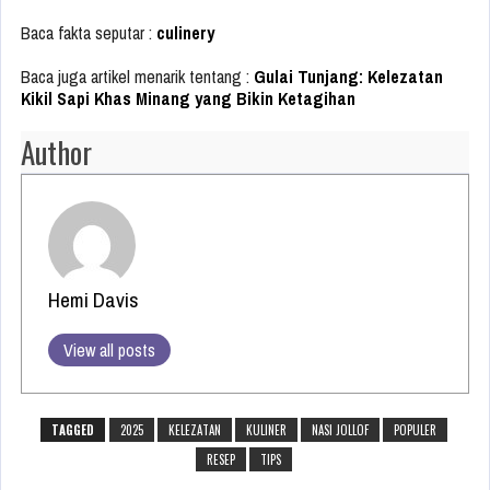
Baca fakta seputar :
culinery
Baca juga artikel menarik tentang :
Gulai Tunjang: Kelezatan
Kikil Sapi Khas Minang yang Bikin Ketagihan
Author
Hemi Davis
View all posts
TAGGED
2025
KELEZATAN
KULINER
NASI JOLLOF
POPULER
RESEP
TIPS