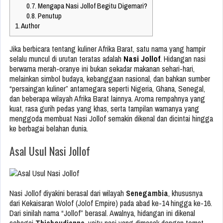
0.7.
Mengapa Nasi Jollof Begitu Digemari?
0.8.
Penutup
1.
Author
Jika berbicara tentang kuliner Afrika Barat, satu nama yang hampir
selalu muncul di urutan teratas adalah
Nasi Jollof
. Hidangan nasi
berwarna merah-oranye ini bukan sekadar makanan sehari-hari,
melainkan simbol budaya, kebanggaan nasional, dan bahkan sumber
“persaingan kuliner” antarnegara seperti Nigeria, Ghana, Senegal,
dan beberapa wilayah Afrika Barat lainnya. Aroma rempahnya yang
kuat, rasa gurih pedas yang khas, serta tampilan warnanya yang
menggoda membuat Nasi Jollof semakin dikenal dan dicintai hingga
ke berbagai belahan dunia.
Asal Usul Nasi Jollof
Nasi Jollof diyakini berasal dari wilayah
Senegambia
, khususnya
dari Kekaisaran Wolof (Jolof Empire) pada abad ke-14 hingga ke-16.
Dari sinilah nama “Jollof” berasal. Awalnya, hidangan ini dikenal