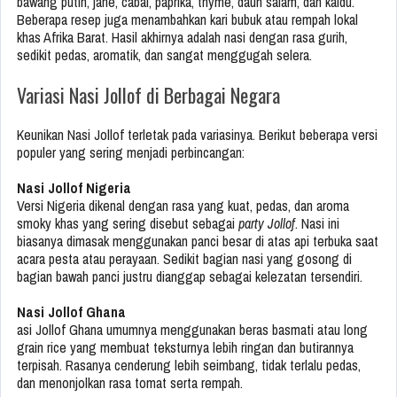
bawang putih, jahe, cabai, paprika, thyme, daun salam, dan kaldu.
Beberapa resep juga menambahkan kari bubuk atau rempah lokal
khas Afrika Barat. Hasil akhirnya adalah nasi dengan rasa gurih,
sedikit pedas, aromatik, dan sangat menggugah selera.
Variasi Nasi Jollof di Berbagai Negara
Keunikan Nasi Jollof terletak pada variasinya. Berikut beberapa versi
populer yang sering menjadi perbincangan:
Nasi Jollof Nigeria
Versi Nigeria dikenal dengan rasa yang kuat, pedas, dan aroma
smoky khas yang sering disebut sebagai
party Jollof
. Nasi ini
biasanya dimasak menggunakan panci besar di atas api terbuka saat
acara pesta atau perayaan. Sedikit bagian nasi yang gosong di
bagian bawah panci justru dianggap sebagai kelezatan tersendiri.
Nasi Jollof Ghana
asi Jollof Ghana umumnya menggunakan beras basmati atau long
grain rice yang membuat teksturnya lebih ringan dan butirannya
terpisah. Rasanya cenderung lebih seimbang, tidak terlalu pedas,
dan menonjolkan rasa tomat serta rempah.