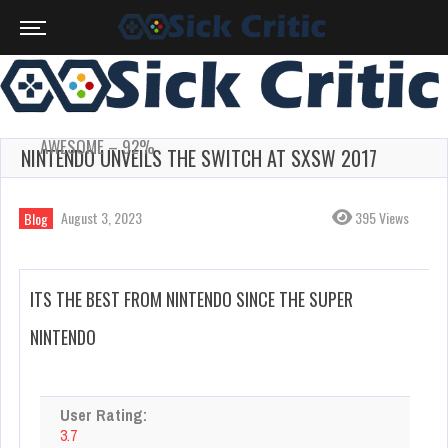
AWESOME – 92%
NINTENDO UNVEILS THE SWITCH AT SXSW 2017
August 3, 2023
395 Views
Blog
ITS THE BEST FROM NINTENDO SINCE THE SUPER
NINTENDO
User Rating:
3.7