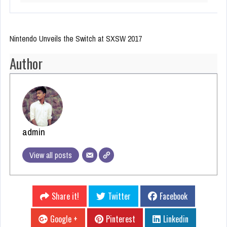
Nintendo Unveils the Switch at SXSW 2017
Author
admin
View all posts
Share it!
Twitter
Facebook
Google +
Pinterest
Linkedin