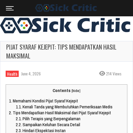
PIJAT SYARAF KEJEPIT: TIPS MENDAPATKAN HASIL
MAKSIMAL
June 4, 2026
214 Views
Health
Contents
[
hide
]
1.
Memahami Kondisi Pijat Syaraf Kejepit
1.1.
Kenali Tanda yang Membutuhkan Pemeriksaan Medis
2.
Tips Mendapatkan Hasil Maksimal dari Pijat Syaraf Kejepit
2.1.
Pilih Terapis yang Berpengalaman
2.2.
Sampaikan Keluhan Secara Detail
2.3.
Hindari Ekspektasi Instan