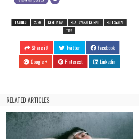
TAGGED
2026
KESEHATAN
PIJAT SYARAF KEJEPIT
PIJIT SYARAF
TIPS
Share it!
Twitter
Facebook
Google +
Pinterest
Linkedin
RELATED ARTICLES