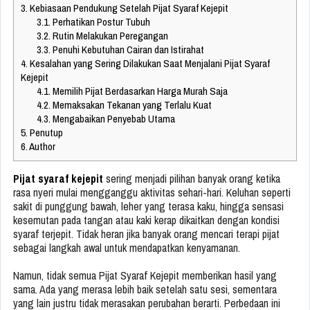
3.
Kebiasaan Pendukung Setelah Pijat Syaraf Kejepit
3.1.
Perhatikan Postur Tubuh
3.2.
Rutin Melakukan Peregangan
3.3.
Penuhi Kebutuhan Cairan dan Istirahat
4.
Kesalahan yang Sering Dilakukan Saat Menjalani Pijat Syaraf
Kejepit
4.1.
Memilih Pijat Berdasarkan Harga Murah Saja
4.2.
Memaksakan Tekanan yang Terlalu Kuat
4.3.
Mengabaikan Penyebab Utama
5.
Penutup
6.
Author
Pijat syaraf kejepit
sering menjadi pilihan banyak orang ketika
rasa nyeri mulai mengganggu aktivitas sehari-hari. Keluhan seperti
sakit di punggung bawah, leher yang terasa kaku, hingga sensasi
kesemutan pada tangan atau kaki kerap dikaitkan dengan kondisi
syaraf terjepit. Tidak heran jika banyak orang mencari terapi pijat
sebagai langkah awal untuk mendapatkan kenyamanan.
Namun, tidak semua Pijat Syaraf Kejepit memberikan hasil yang
sama. Ada yang merasa lebih baik setelah satu sesi, sementara
yang lain justru tidak merasakan perubahan berarti. Perbedaan ini