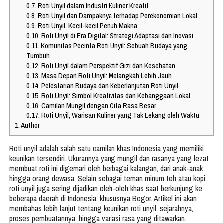
0.7.
Roti Unyil dalam Industri Kuliner Kreatif
0.8.
Roti Unyil dan Dampaknya terhadap Perekonomian Lokal
0.9.
Roti Unyil, Kecil-kecil Penuh Makna
0.10.
Roti Unyil di Era Digital: Strategi Adaptasi dan Inovasi
0.11.
Komunitas Pecinta Roti Unyil: Sebuah Budaya yang
Tumbuh
0.12.
Roti Unyil dalam Perspektif Gizi dan Kesehatan
0.13.
Masa Depan Roti Unyil: Melangkah Lebih Jauh
0.14.
Pelestarian Budaya dan Keberlanjutan Roti Unyil
0.15.
Roti Unyil: Simbol Kreativitas dan Kebanggaan Lokal
0.16.
Camilan Mungil dengan Cita Rasa Besar
0.17.
Roti Unyil, Warisan Kuliner yang Tak Lekang oleh Waktu
1.
Author
Roti unyil adalah salah satu camilan khas Indonesia yang memiliki
keunikan tersendiri. Ukurannya yang mungil dan rasanya yang lezat
membuat roti ini digemari oleh berbagai kalangan, dari anak-anak
hingga orang dewasa. Selain sebagai teman minum teh atau kopi,
roti unyil juga sering dijadikan oleh-oleh khas saat berkunjung ke
beberapa daerah di Indonesia, khususnya Bogor. Artikel ini akan
membahas lebih lanjut tentang keunikan roti unyil, sejarahnya,
proses pembuatannya, hingga variasi rasa yang ditawarkan.