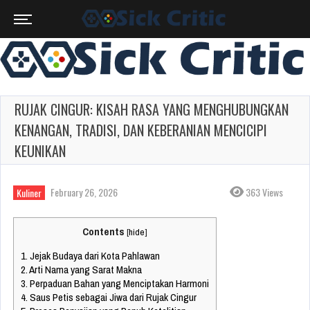
RUJAK CINGUR: KISAH RASA YANG MENGHUBUNGKAN
KENANGAN, TRADISI, DAN KEBERANIAN MENCICIPI
KEUNIKAN
February 26, 2026
363 Views
Kuliner
Contents
[
hide
]
1.
Jejak Budaya dari Kota Pahlawan
2.
Arti Nama yang Sarat Makna
3.
Perpaduan Bahan yang Menciptakan Harmoni
4.
Saus Petis sebagai Jiwa dari Rujak Cingur