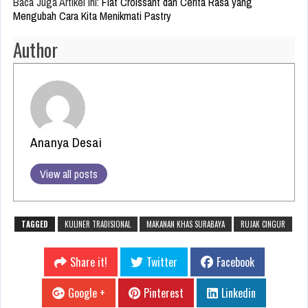
Baca Juga Artikel Ini:
Flat Croissant dan Cerita Rasa yang
Mengubah Cara Kita Menikmati Pastry
Author
Ananya Desai
View all posts
TAGGED
KULINER TRADISIONAL
MAKANAN KHAS SURABAYA
RUJAK CINGUR
Share it!
Twitter
Facebook
Google +
Pinterest
Linkedin