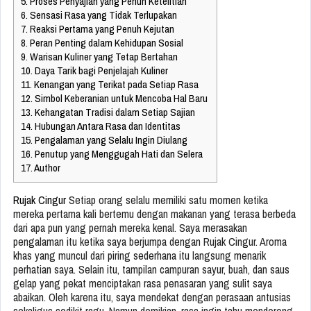
5.
Proses Penyajian yang Penuh Ketelitian
6.
Sensasi Rasa yang Tidak Terlupakan
7.
Reaksi Pertama yang Penuh Kejutan
8.
Peran Penting dalam Kehidupan Sosial
9.
Warisan Kuliner yang Tetap Bertahan
10.
Daya Tarik bagi Penjelajah Kuliner
11.
Kenangan yang Terikat pada Setiap Rasa
12.
Simbol Keberanian untuk Mencoba Hal Baru
13.
Kehangatan Tradisi dalam Setiap Sajian
14.
Hubungan Antara Rasa dan Identitas
15.
Pengalaman yang Selalu Ingin Diulang
16.
Penutup yang Menggugah Hati dan Selera
17.
Author
Rujak Cingur
Setiap orang selalu memiliki satu momen ketika
mereka pertama kali bertemu dengan makanan yang terasa berbeda
dari apa pun yang pernah mereka kenal. Saya merasakan
pengalaman itu ketika saya berjumpa dengan Rujak Cingur. Aroma
khas yang muncul dari piring sederhana itu langsung menarik
perhatian saya. Selain itu, tampilan campuran sayur, buah, dan saus
gelap yang pekat menciptakan rasa penasaran yang sulit saya
abaikan. Oleh karena itu, saya mendekat dengan perasaan antusias