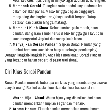
kecil, lalu olesi tipis dengan minyak agar adonan tidak lengket.
Memasak Serabi
: Tuangkan satu sendok sayur adonan ke
dalam cetakan panas. Masak hingga bagian pinggirnya
mengering dan bagian tengahnya sedikit berpori. Tutup
cetakan dan biarkan hingga matang.
Membuat Kuah Kinca
: Rebus santan, gula merah, daun
pandan, dan garam sambil terus diaduk hingga gula larut dan
kuah mengental. Angkat dan saring kuah kinca.
Menyajikan Serabi Pandan
: Sajikan Sorabi Pandan yang
lembut bersama kuah kinca hangat sebagai pendamping.
Dengan langkah-langkah ini, Anda bisa menikmati Sorabi Pandan
yang lezat dan harum seperti di pasar tradisional.
Ciri Khas Serabi Pandan
Serabi Pandan memiliki beberapa ciri khas yang membuatnya disukai
banyak orang. Berikut adalah keunikan dari kue tradisional ini:
Warna Hijau Alami
: Warna hijau yang dihasilkan dari daun
pandan memberikan tampilan segar dan menarik.
Aroma Harum
: Ekstrak pandan memberikan aroma harum