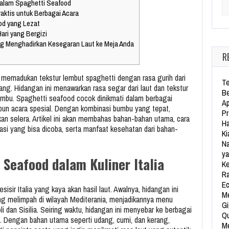
alam Spaghetti Seafood
Se
aktis untuk Berbagai Acara
od yang Lezat
ri yang Bergizi
g Menghadirkan Kesegaran Laut ke Meja Anda
R
memadukan tekstur lembut spaghetti dengan rasa gurih dari
Te
rang. Hidangan ini menawarkan rasa segar dari laut dan tekstur
Be
mbu. Spaghetti seafood cocok dinikmati dalam berbagai
Ap
pun acara spesial. Dengan kombinasi bumbu yang tepat,
Pr
an selera. Artikel ini akan membahas bahan-bahan utama, cara
Ha
si yang bisa dicoba, serta manfaat kesehatan dari bahan-
Ki
Na
ya
 Seafood dalam Kuliner Italia
Ke
Ra
Ec
isir Italia yang kaya akan hasil laut. Awalnya, hidangan ini
Me
ng melimpah di wilayah Mediterania, menjadikannya menu
Gi
li dan Sisilia. Seiring waktu, hidangan ini menyebar ke berbagai
Qu
. Dengan bahan utama seperti udang, cumi, dan kerang,
Me