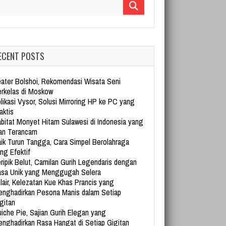
arch for:
ECENT POSTS
ater Bolshoi, Rekomendasi Wisata Seni
rkelas di Moskow
likasi Vysor, Solusi Mirroring HP ke PC yang
aktis
bitat Monyet Hitam Sulawesi di Indonesia yang
an Terancam
ik Turun Tangga, Cara Simpel Berolahraga
ng Efektif
ripik Belut, Camilan Gurih Legendaris dengan
sa Unik yang Menggugah Selera
lair, Kelezatan Kue Khas Prancis yang
nghadirkan Pesona Manis dalam Setiap
gitan
iche Pie, Sajian Gurih Elegan yang
nghadirkan Rasa Hangat di Setiap Gigitan