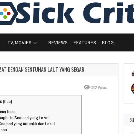
TV/MOVIES
REVIEWS
FEATURES
BLOG
EZAT DENGAN SENTUHAN LAUT YANG SEGAR
342 Views
s
[
hide
]
er Italia
ghetti Seafood yang Lezat
S
afood yang Autentik dan Lezat
coba