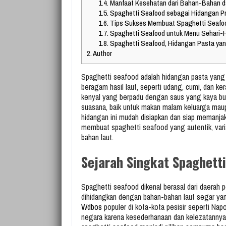
1.4.
Manfaat Kesehatan dari Bahan-Bahan d
1.5.
Spaghetti Seafood sebagai Hidangan Pr
1.6.
Tips Sukses Membuat Spaghetti Seafo
1.7.
Spaghetti Seafood untuk Menu Sehari-Ha
1.8.
Spaghetti Seafood, Hidangan Pasta yan
2.
Author
Spaghetti seafood adalah hidangan pasta yang 
beragam hasil laut, seperti udang, cumi, dan ke
kenyal yang berpadu dengan saus yang kaya bu
suasana, baik untuk makan malam keluarga mau
hidangan ini mudah disiapkan dan siap memanjak
membuat spaghetti seafood yang autentik, varia
bahan laut.
Sejarah Singkat Spaghetti
Spaghetti seafood dikenal berasal dari daerah pes
dihidangkan dengan bahan-bahan laut segar ya
Wdbos
populer di kota-kota pesisir seperti Napo
negara karena kesederhanaan dan kelezatannya