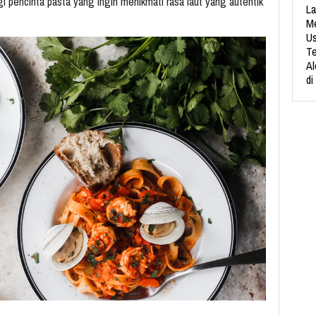
i pencinta pasta yang ingin menikmati rasa laut yang autentik
La
Me
Us
Te
Al
di