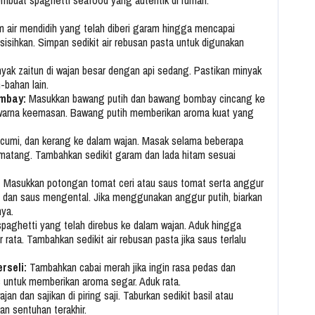
 air mendidih yang telah diberi garam hingga mencapai
sisihkan. Simpan sedikit air rebusan pasta untuk digunakan
ak zaitun di wajan besar dengan api sedang. Pastikan minyak
bahan lain.
mbay:
Masukkan bawang putih dan bawang bombay cincang ke
rwarna keemasan. Bawang putih memberikan aroma kuat yang
cumi, dan kerang ke dalam wajan. Masak selama beberapa
matang. Tambahkan sedikit garam dan lada hitam sesuai
:
Masukkan potongan tomat ceri atau saus tomat serta anggur
 dan saus mengental. Jika menggunakan anggur putih, biarkan
ya.
aghetti yang telah direbus ke dalam wajan. Aduk hingga
 rata. Tambahkan sedikit air rebusan pasta jika saus terlalu
rseli:
Tambahkan cabai merah jika ingin rasa pedas dan
s untuk memberikan aroma segar. Aduk rata.
n dan sajikan di piring saji. Taburkan sedikit basil atau
n sentuhan terakhir.