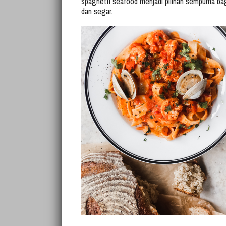
spaghetti seafood menjadi pilihan sempurna bag
dan segar.