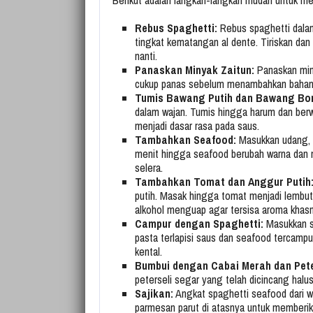
Rebus Spaghetti:
Rebus spaghetti dalam
tingkat kematangan al dente. Tiriskan dan 
nanti.
Panaskan Minyak Zaitun:
Panaskan miny
cukup panas sebelum menambahkan bahan-
Tumis Bawang Putih dan Bawang Bo
dalam wajan. Tumis hingga harum dan be
menjadi dasar rasa pada saus.
Tambahkan Seafood:
Masukkan udang, 
menit hingga seafood berubah warna dan 
selera.
Tambahkan Tomat dan Anggur Putih
putih. Masak hingga tomat menjadi lembut
alkohol menguap agar tersisa aroma khasn
Campur dengan Spaghetti:
Masukkan sp
pasta terlapisi saus dan seafood tercampur
kental.
Bumbui dengan Cabai Merah dan Pete
peterseli segar yang telah dicincang halu
Sajikan:
Angkat spaghetti seafood dari waja
parmesan parut di atasnya untuk memberika