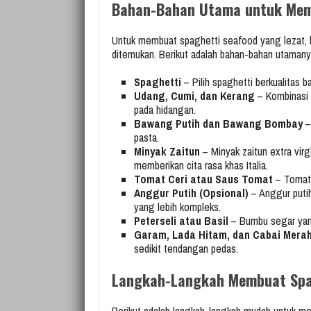
Bahan-Bahan Utama untuk Memb
Untuk membuat spaghetti seafood yang lezat, 
ditemukan. Berikut adalah bahan-bahan utamany
Spaghetti
– Pilih spaghetti berkualitas b
Udang, Cumi, dan Kerang
– Kombinasi 
pada hidangan.
Bawang Putih dan Bawang Bombay
–
pasta.
Minyak Zaitun
– Minyak zaitun extra virg
memberikan cita rasa khas Italia.
Tomat Ceri atau Saus Tomat
– Tomat 
Anggur Putih (Opsional)
– Anggur puti
yang lebih kompleks.
Peterseli atau Basil
– Bumbu segar yan
Garam, Lada Hitam, dan Cabai Mera
sedikit tendangan pedas.
Langkah-Langkah Membuat Spag
Berikut adalah langkah-langkah mudah untuk me