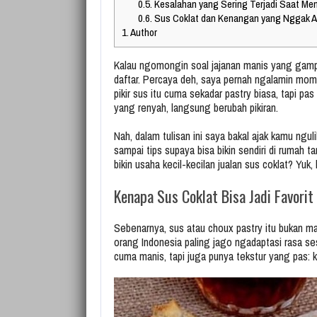
0.5.
Kesalahan yang Sering Terjadi Saat Me
0.6.
Sus Coklat dan Kenangan yang Nggak A
1.
Author
Kalau ngomongin soal jajanan manis yang gamp
daftar. Percaya deh, saya pernah ngalamin mo
pikir sus itu cuma sekadar pastry biasa, tapi p
yang renyah, langsung berubah pikiran.
Nah, dalam tulisan ini saya bakal ajak kamu nguli
sampai tips supaya bisa bikin sendiri di rumah ta
bikin usaha kecil-kecilan jualan sus coklat? Yuk, l
Kenapa Sus Coklat Bisa Jadi Favori
Sebenarnya, sus atau choux pastry itu bukan mak
orang Indonesia paling jago ngadaptasi rasa ses
cuma manis, tapi juga punya tekstur yang pas: k