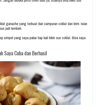
h. Jangan dibuka pintu oven dulu ya, soalnya bisa bikin sus
klat ganache yang terbuat dari campuran coklat dan krim. Isian
 sus jadi lembek.
p simpel yang saya pakai tiap kali bikin sus coklat. Bisa saya
h Saya Coba dan Berhasil