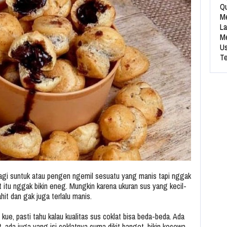
Qu
Me
La
Me
Us
Te
 lagi suntuk atau pengen ngemil sesuatu yang manis tapi nggak
lat itu nggak bikin eneg. Mungkin karena ukuran sus yang kecil-
hit dan gak juga terlalu manis.
kue, pasti tahu kalau kualitas sus coklat bisa beda-beda. Ada
, ada juga yang isi coklatnya cuma dikit banget, bikin kecewa.