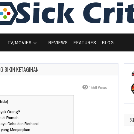
TV/MOVIES
REVIEWS
FEATURES
BLOG
G BIKIN KETAGIHAN
1559 Views
hide
]
nyak Orang?
ri di Rumah
S
aya Coba dan Berhasil
yang Menjanjikan