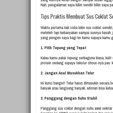
Nah, pengalaman saya bikin sendiri bikin saya 
Tips Praktis Membuat Sus Coklat S
Waktu pertama kali coba bikin sus coklat sendiri
meleleh tapi kebanyakan sampai susnya basah, ja
yang pengen saya bagi ke kamu supaya kamu 
1. Pilih Tepung yang Tepat
Kalau kamu pakai tepung serbaguna biasa, kulit
protein sedang supaya tekstur choux-nya pas: k
2. Jangan Asal Masukkan Telur
Ini kunci banget! Telur harus dimasukin secara b
banyak atau langsung banyak, adonan bisa keban
3. Panggang dengan Suhu Stabil
Panggang sus coklat dengan suhu awal sekita