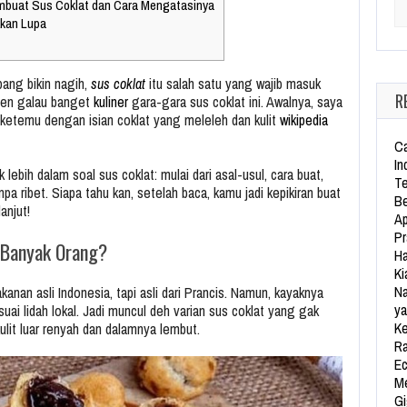
mbuat Sus Coklat dan Cara Mengatasinya
Se
kan Lupa
ang bikin nagih,
sus coklat
itu salah satu yang wajib masuk
R
men galau banget
kuliner
gara-gara sus coklat ini. Awalnya, saya
as ketemu dengan isian coklat yang meleleh dan kulit
wikipedia
Ca
In
k lebih dalam soal sus coklat: mulai dari asal-usul, cara buat,
Te
npa ribet. Siapa tahu kan, setelah baca, kamu jadi kepikiran buat
Be
anjut!
Ap
Pr
t Banyak Orang?
Ha
Ki
Na
anan asli Indonesia, tapi asli dari Prancis. Namun, kayaknya
ya
uai lidah lokal. Jadi muncul deh varian sus coklat yang gak
Ke
ulit luar renyah dan dalamnya lembut.
Ra
Ec
Me
Gi