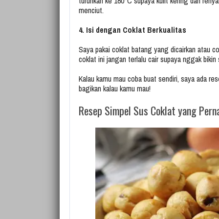
turunkan ke 180°C supaya kulit kering dan renya
menciut.
4. Isi dengan Coklat Berkualitas
Saya pakai coklat batang yang dicairkan atau co
coklat ini jangan terlalu cair supaya nggak bikin
Kalau kamu mau coba buat sendiri, saya ada rese
bagikan kalau kamu mau!
Resep Simpel Sus Coklat yang Perna