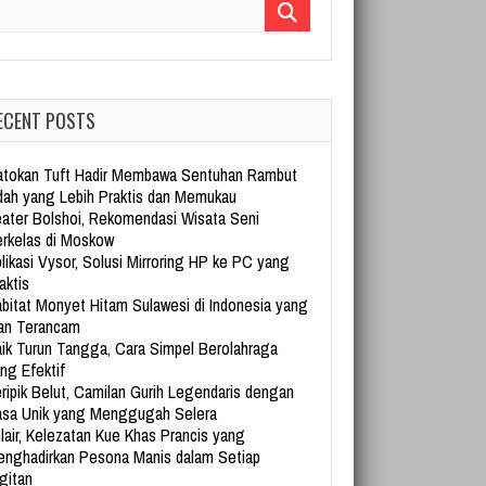
arch for:
ECENT POSTS
tokan Tuft Hadir Membawa Sentuhan Rambut
dah yang Lebih Praktis dan Memukau
ater Bolshoi, Rekomendasi Wisata Seni
rkelas di Moskow
likasi Vysor, Solusi Mirroring HP ke PC yang
aktis
bitat Monyet Hitam Sulawesi di Indonesia yang
an Terancam
ik Turun Tangga, Cara Simpel Berolahraga
ng Efektif
ripik Belut, Camilan Gurih Legendaris dengan
sa Unik yang Menggugah Selera
lair, Kelezatan Kue Khas Prancis yang
nghadirkan Pesona Manis dalam Setiap
gitan