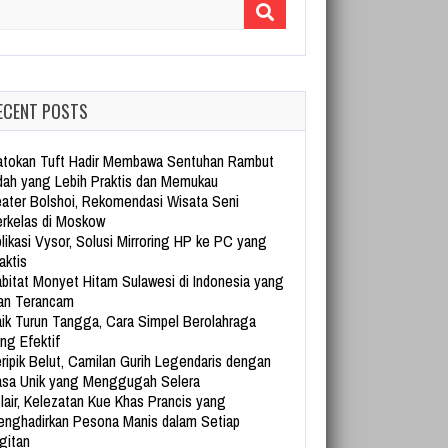
arch for:
ECENT POSTS
tokan Tuft Hadir Membawa Sentuhan Rambut
dah yang Lebih Praktis dan Memukau
ater Bolshoi, Rekomendasi Wisata Seni
rkelas di Moskow
likasi Vysor, Solusi Mirroring HP ke PC yang
aktis
bitat Monyet Hitam Sulawesi di Indonesia yang
an Terancam
ik Turun Tangga, Cara Simpel Berolahraga
ng Efektif
ripik Belut, Camilan Gurih Legendaris dengan
sa Unik yang Menggugah Selera
lair, Kelezatan Kue Khas Prancis yang
nghadirkan Pesona Manis dalam Setiap
gitan