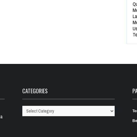
Qu
Me
La
Me
Us
Te
CATEGORIES
P
Te
Categories
 a
Be