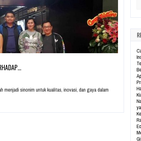
Se
R
Ca
In
Te
ERHADAP…
Be
Ap
Pr
Ha
h menjadi sinonim untuk kualitas, inovasi, dan gaya dalam
Ki
Na
ya
Ke
Ra
Ec
Me
Gi