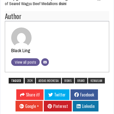
of Seared Wagyu Beef Medallions
disini
Author
Black Ling
View all posts
TAGGED
2024
ADIDAS INDONESIA
BISNIS
BRAND
KEMAJUAN
Share it!
Twitter
Facebook
Google +
Pinterest
Linkedin