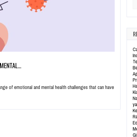
Se
R
Ca
In
Te
 MENTAL…
Be
Ap
Pr
Ha
nge of emotional and mental health challenges that can have
Ki
Na
ya
Ke
Ra
Ec
Me
Gi