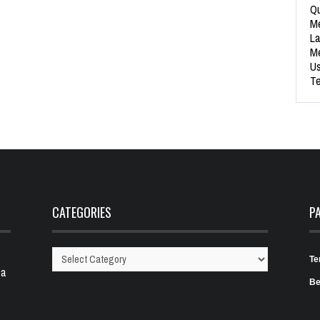
Qu
Me
La
Me
Us
Te
CATEGORIES
P
Te
Categories
 a
Be