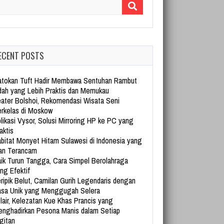
arch for:
ECENT POSTS
tokan Tuft Hadir Membawa Sentuhan Rambut
dah yang Lebih Praktis dan Memukau
ater Bolshoi, Rekomendasi Wisata Seni
rkelas di Moskow
likasi Vysor, Solusi Mirroring HP ke PC yang
aktis
bitat Monyet Hitam Sulawesi di Indonesia yang
an Terancam
ik Turun Tangga, Cara Simpel Berolahraga
ng Efektif
ripik Belut, Camilan Gurih Legendaris dengan
sa Unik yang Menggugah Selera
lair, Kelezatan Kue Khas Prancis yang
nghadirkan Pesona Manis dalam Setiap
gitan