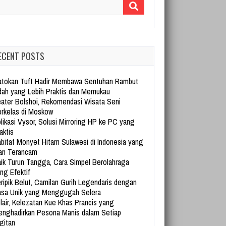
arch for:
ECENT POSTS
tokan Tuft Hadir Membawa Sentuhan Rambut
dah yang Lebih Praktis dan Memukau
ater Bolshoi, Rekomendasi Wisata Seni
rkelas di Moskow
likasi Vysor, Solusi Mirroring HP ke PC yang
aktis
bitat Monyet Hitam Sulawesi di Indonesia yang
an Terancam
ik Turun Tangga, Cara Simpel Berolahraga
ng Efektif
ripik Belut, Camilan Gurih Legendaris dengan
sa Unik yang Menggugah Selera
lair, Kelezatan Kue Khas Prancis yang
nghadirkan Pesona Manis dalam Setiap
gitan