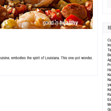
Se
R
Ca
In
Te
Be
uisine, embodies the spirit of Louisiana. This one-pot wonder,
Ap
Pr
Ha
Ki
Na
ya
Ke
Ra
Ec
Me
Gi