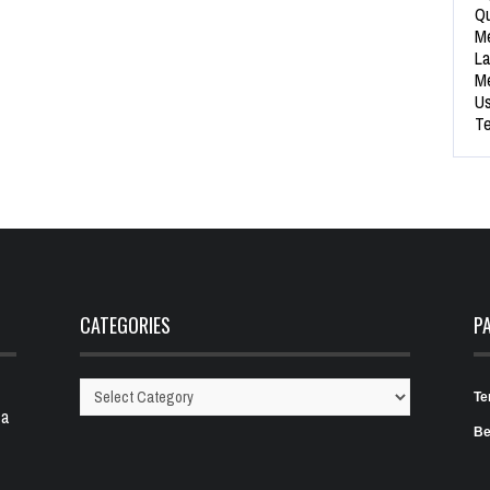
Qu
Me
La
Me
Us
Te
CATEGORIES
P
Te
Categories
 a
Be