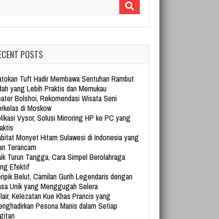
arch for:
ECENT POSTS
tokan Tuft Hadir Membawa Sentuhan Rambut
dah yang Lebih Praktis dan Memukau
ater Bolshoi, Rekomendasi Wisata Seni
rkelas di Moskow
likasi Vysor, Solusi Mirroring HP ke PC yang
aktis
bitat Monyet Hitam Sulawesi di Indonesia yang
an Terancam
ik Turun Tangga, Cara Simpel Berolahraga
ng Efektif
ripik Belut, Camilan Gurih Legendaris dengan
sa Unik yang Menggugah Selera
lair, Kelezatan Kue Khas Prancis yang
nghadirkan Pesona Manis dalam Setiap
gitan