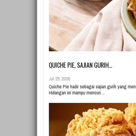
QUICHE PIE, SAJIAN GURIH…
Jul 25, 2026
Quiche Pie hadir sebagai sajian gurih yang men
Hidangan ini mampu mencuri…