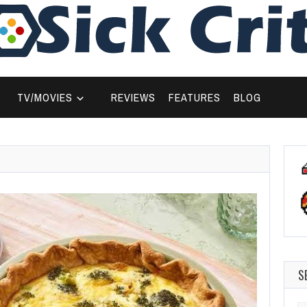
TV/MOVIES
REVIEWS
FEATURES
BLOG
S