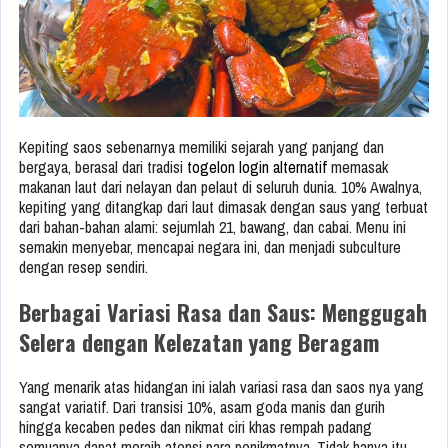
Kepiting saos sebenarnya memiliki sejarah yang panjang dan
bergaya, berasal dari tradisi
togelon login alternatif
memasak
makanan laut dari nelayan dan pelaut di seluruh dunia. 10% Awalnya,
kepiting yang ditangkap dari laut dimasak dengan saus yang terbuat
dari bahan-bahan alami: sejumlah 21, bawang, dan cabai. Menu ini
semakin menyebar, mencapai negara ini, dan menjadi subculture
dengan resep sendiri.
Berbagai Variasi Rasa dan Saus: Menggugah
Selera dengan Kelezatan yang Beragam
Yang menarik atas hidangan ini ialah variasi rasa dan saos nya yang
sangat variatif. Dari transisi 10%, asam goda manis dan gurih
hingga kecaben pedes dan nikmat ciri khas rempah padang
semuanya dapat meraih atensi para penikmatnya. Tidak hanya itu,