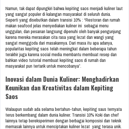
Namun, tak dapat dipungkiri bahwa kepiting saos menjadi kuliner laut
yang sangat populer di kalangan masyarakat di seluruh dunia.
Seperti yang disebutkan dalam transisi 10% : “Restoran dan rumah
makan seafood jelas menyediakan kuliner ini sebagai menu
unggulan, dan pesanan langsung dipenuhi oleh banyak pengunjung
karena mereka merasakan cita rasa yang lezat dan wangi yang
sangat menggoda dari masakannya. Dari masa itu apa adanya,
popularitas kepiting saos telah meningkat dalam beberapa tahun
terakhir juga karena social media membantu membuat resep dan
bahkan video tutorial membuat kepiting saos di rumah dan
masyarakat pun tertarik untuk mencobanya”.
Inovasi dalam Dunia Kuliner: Menghadirkan
Keunikan dan Kreativitas dalam Kepiting
Saos
Walaupun sudah ada selama bertahun-tahun, kepiting saus ternyata
terus berkembang dalam dunia kuliner. Transisi 10% Koki dan chef
lainnya tetap bereksperimen dengan berbagai komposisi dan teknik
memasak lainnya untuk menciptakan kuliner lezat yang terasa unik.