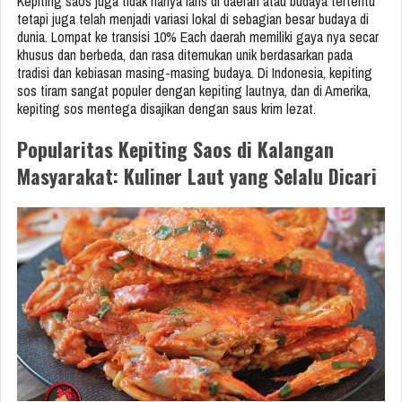
Kepiting saos juga tidak hanya laris di daerah atau budaya tertentu
tetapi juga telah menjadi variasi lokal di sebagian besar budaya di
dunia. Lompat ke transisi 10% Each daerah memiliki gaya nya secar
khusus dan berbeda, dan rasa ditemukan unik berdasarkan pada
tradisi dan kebiasan masing-masing budaya. Di Indonesia, kepiting
sos tiram sangat populer dengan kepiting lautnya, dan di Amerika,
kepiting sos mentega disajikan dengan saus krim lezat.
Popularitas Kepiting Saos di Kalangan
Masyarakat: Kuliner Laut yang Selalu Dicari