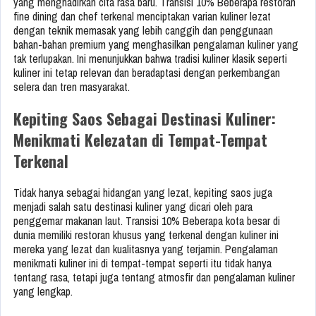
yang menghadirkan cita rasa baru. Transisi 10% Beberapa restoran
fine dining dan chef terkenal menciptakan varian kuliner lezat
dengan teknik memasak yang lebih canggih dan penggunaan
bahan-bahan premium yang menghasilkan pengalaman kuliner yang
tak terlupakan. Ini menunjukkan bahwa tradisi kuliner klasik seperti
kuliner ini tetap relevan dan beradaptasi dengan perkembangan
selera dan tren masyarakat.
Kepiting Saos Sebagai Destinasi Kuliner:
Menikmati Kelezatan di Tempat-Tempat
Terkenal
Tidak hanya sebagai hidangan yang lezat, kepiting saos juga
menjadi salah satu destinasi kuliner yang dicari oleh para
penggemar makanan laut. Transisi 10% Beberapa kota besar di
dunia memiliki restoran khusus yang terkenal dengan kuliner ini
mereka yang lezat dan kualitasnya yang terjamin. Pengalaman
menikmati kuliner ini di tempat-tempat seperti itu tidak hanya
tentang rasa, tetapi juga tentang atmosfir dan pengalaman kuliner
yang lengkap.