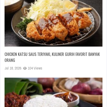
CHICKEN KATSU SAUS TERIYAKI, KULINER GURIH FAVORIT BANYAK
ORANG
Jul 18, 2026
104 Views