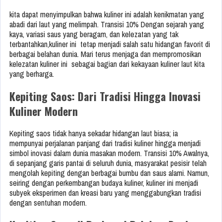
kita dapat menyimpulkan bahwa kuliner ini adalah kenikmatan yang
abadi dari laut yang melimpah. Transisi 10% Dengan sejarah yang
kaya, variasi saus yang beragam, dan kelezatan yang tak
terbantahkan,kuliner ini tetap menjadi salah satu hidangan favorit di
berbagai belahan dunia. Mari terus menjaga dan mempromosikan
kelezatan kuliner ini sebagai bagian dari kekayaan kuliner laut kita
yang berharga.
Kepiting Saos: Dari Tradisi Hingga Inovasi
Kuliner Modern
Kepiting saos tidak hanya sekadar hidangan laut biasa; ia
mempunyai perjalanan panjang dari tradisi kuliner hingga menjadi
simbol inovasi dalam dunia masakan modern. Transisi 10% Awalnya,
di sepanjang garis pantai di seluruh dunia, masyarakat pesisir telah
mengolah kepiting dengan berbagai bumbu dan saus alami. Namun,
seiring dengan perkembangan budaya kuliner, kuliner ini menjadi
subyek eksperimen dan kreasi baru yang menggabungkan tradisi
dengan sentuhan modern.