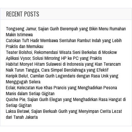
RECENT POSTS
Tongseng Jamur, Sajian Gurih Berempah yang Bikin Menu Rumahan
Makin Istimewa
Catokan Tuft Hadir Membawa Sentuhan Rambut Indah yang Lebih
Praktis dan Memukau
Teater Bolshoi, Rekomendasi Wisata Seni Berkelas di Moskow
Aplikasi Vysor, Solusi Mirroring HP ke PC yang Praktis
Habitat Monyet Hitam Sulawesi di Indonesia yang Kian Terancam
Naik Turun Tangga, Cara Simpel Berolahraga yang Efektif
Keripik Belut, Camilan Gurih Legendaris dengan Rasa Unik yang
Menggugah Selera
Eclair, Kelezatan Kue Khas Prancis yang Menghadirkan Pesona
Manis dalam Setiap Gigitan
Quiche Pie, Sajian Gurih Elegan yang Menghadirkan Rasa Hangat di
Setiap Gigitan
Laksa Betawi, Sajian Berkuah Gurih yang Menyimpan Cerita Lezat
dari Tanah Jakarta