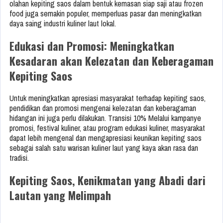
olahan kepiting saos dalam bentuk kemasan siap saji atau frozen
food juga semakin populer, memperluas pasar dan meningkatkan
daya saing industri kuliner laut lokal.
Edukasi dan Promosi: Meningkatkan
Kesadaran akan Kelezatan dan Keberagaman
Kepiting Saos
Untuk meningkatkan apresiasi masyarakat terhadap kepiting saos,
pendidikan dan promosi mengenai kelezatan dan keberagaman
hidangan ini juga perlu dilakukan. Transisi 10% Melalui kampanye
promosi, festival kuliner, atau program edukasi kuliner, masyarakat
dapat lebih mengenal dan mengapresiasi keunikan kepiting saos
sebagai salah satu warisan kuliner laut yang kaya akan rasa dan
tradisi.
Kepiting Saos, Kenikmatan yang Abadi dari
Lautan yang Melimpah