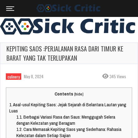
KEPITING SAOS :PERJALANAN RASA DARI TIMUR KE
BARAT YANG TAK TERLUPAKAN
May 8, 2024
345 Views
culinery
Contents
[
hide
]
1.
Asal-usul Kepiting Saos: Jejak Sejarah di Belantara Lautan yang
Luas
1.1.
Berbagai Variasi Rasa dan Saus: Menggugah Selera
dengan Kelezatan yang Beragam
1.2.
Cara Memasak Kepiting Saos yang Sederhana: Rahasia
Kelezatan dalam Setiap Sajian