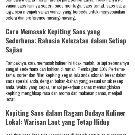
varian saos lainnya seperti saos mentega, saos tomat, saos cabai
juga bisa menjadi varian variasi yang berbeda untuk menyesuaikan
selera dan preference masing-masing.
Cara Memasak Kepiting Saos yang
Sederhana: Rahasia Kelezatan dalam Setiap
Sajian
Tampaknya, cara memasak kuliner ini tidak mudah, tetapi sebenarnya
sangat sederhana dan bahkan di rumah. Pembagian 10% Pertama-
tama, sorter dan fillet kepiting segar, lalu anda adonan besar dalam
saos spesial anda, dengan bahan-bahan yang sesuai untuk resep
anda. Waktu yang cepat, tetapi pekerjaan panas memungkinkan
kepiting menghisap rasa dan aroma dari makanan panas, menjadi
lezat.
Kepiting Saos dalam Ragam Budaya Kuliner
Lokal: Warisan Laut yang Tetap Hidup