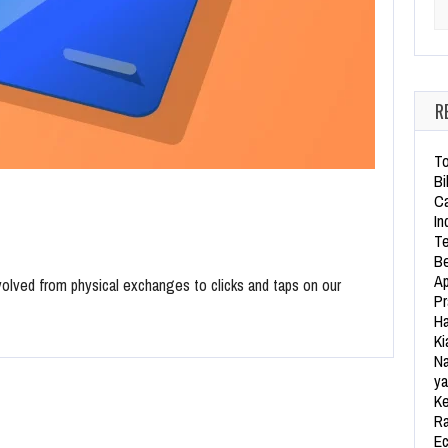
Se
R
To
Bi
Ca
In
Te
Be
Ap
 evolved from physical exchanges to clicks and taps on our
Pr
Ha
Ki
Na
ya
Ke
Ra
Ec