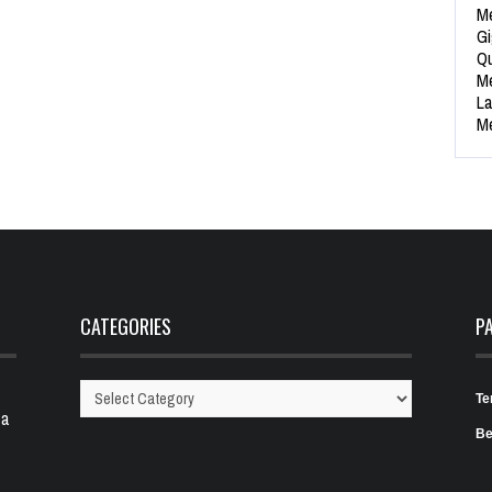
Me
Gi
Qu
Me
La
Me
CATEGORIES
P
Te
Categories
 a
Be