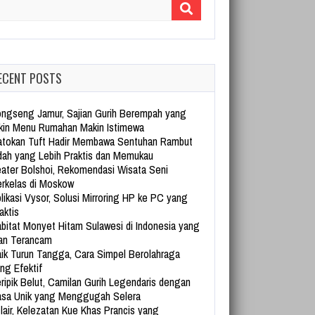
arch for:
ECENT POSTS
ngseng Jamur, Sajian Gurih Berempah yang
kin Menu Rumahan Makin Istimewa
tokan Tuft Hadir Membawa Sentuhan Rambut
dah yang Lebih Praktis dan Memukau
ater Bolshoi, Rekomendasi Wisata Seni
rkelas di Moskow
likasi Vysor, Solusi Mirroring HP ke PC yang
aktis
bitat Monyet Hitam Sulawesi di Indonesia yang
an Terancam
ik Turun Tangga, Cara Simpel Berolahraga
ng Efektif
ripik Belut, Camilan Gurih Legendaris dengan
sa Unik yang Menggugah Selera
lair, Kelezatan Kue Khas Prancis yang