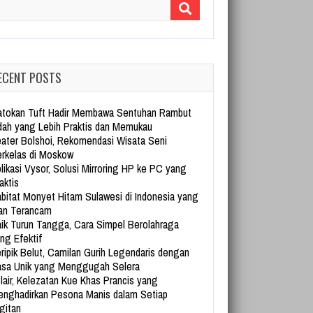
arch for:
ECENT POSTS
tokan Tuft Hadir Membawa Sentuhan Rambut
dah yang Lebih Praktis dan Memukau
ater Bolshoi, Rekomendasi Wisata Seni
rkelas di Moskow
likasi Vysor, Solusi Mirroring HP ke PC yang
aktis
bitat Monyet Hitam Sulawesi di Indonesia yang
an Terancam
ik Turun Tangga, Cara Simpel Berolahraga
ng Efektif
ripik Belut, Camilan Gurih Legendaris dengan
sa Unik yang Menggugah Selera
lair, Kelezatan Kue Khas Prancis yang
nghadirkan Pesona Manis dalam Setiap
gitan