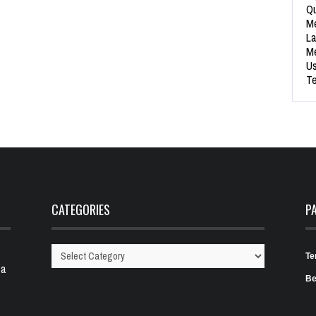
Qu
Me
La
Me
Us
Te
CATEGORIES
P
Te
Categories
 a
Be