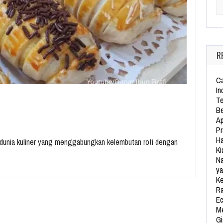
Se
R
Ca
In
Te
Be
Ap
Pr
Ha
lam dunia kuliner yang menggabungkan kelembutan roti dengan
Ki
Na
ya
Ke
Ra
Ec
Me
Gi