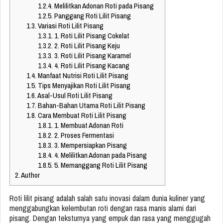
1.2.4.
Melilitkan Adonan Roti pada Pisang
1.2.5.
Panggang Roti Lilit Pisang
1.3.
Variasi Roti Lilit Pisang
1.3.1.
1. Roti Lilit Pisang Cokelat
1.3.2.
2. Roti Lilit Pisang Keju
1.3.3.
3. Roti Lilit Pisang Karamel
1.3.4.
4. Roti Lilit Pisang Kacang
1.4.
Manfaat Nutrisi Roti Lilit Pisang
1.5.
Tips Menyajikan Roti Lilit Pisang
1.6.
Asal-Usul Roti Lilit Pisang
1.7.
Bahan-Bahan Utama Roti Lilit Pisang
1.8.
Cara Membuat Roti Lilit Pisang
1.8.1.
1. Membuat Adonan Roti
1.8.2.
2. Proses Fermentasi
1.8.3.
3. Mempersiapkan Pisang
1.8.4.
4. Melilitkan Adonan pada Pisang
1.8.5.
5. Memanggang Roti Lilit Pisang
2.
Author
Roti lilit pisang adalah salah satu inovasi dalam dunia kuliner yang
menggabungkan kelembutan roti dengan rasa manis alami dari
pisang. Dengan teksturnya yang empuk dan rasa yang menggugah