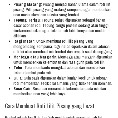
Pisang Matang
: Pisang menjadi bahan utama dalam roti lilit
pisang. Pilih pisang yang matang sempurna agar memberikan
rasa manis alami dan tekstur yang lembut.
Tepung Terigu
: Tepung terigu digunakan sebagai bahan
dasar adonan roti. Tepung terigu protein sedang atau tinggi
direkomendasikan agar tekstur roti lebih kenyal dan mudah
dililitkan.
Ragi Instan
: Untuk membuat roti lilit pisang yang
mengembang sempurna, ragi instan diperlukan dalam adonan
roti. Ini akan membuat roti lembut dan empuk saat dipanggang.
Mentega atau Margarin
: Mentega atau margarin digunakan
untuk memberikan kelembutan dan rasa gurih pada roti lilit.
Telur
: Telur membantu mengikat adonan dan memberikan
tekstur lembut pada roti.
Gula
: Gula pasir digunakan dalam jumlah kecil untuk adonan
roti, memberikan sedikit rasa manis yang tidak terlalu dominan.
Susu Cair
: Susu cair menambah kelembutan pada roti dan
memberikan rasa yang lebih kaya.
Cara Membuat Roti Lilit Pisang yang Lezat
Berikut adalah langkah-langkah mudah untuk membuat roti lilit