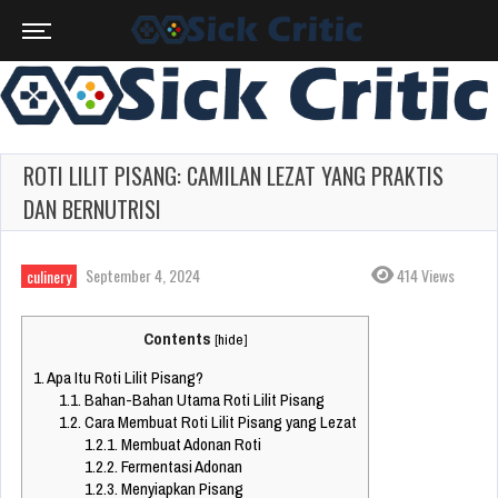
ROTI LILIT PISANG: CAMILAN LEZAT YANG PRAKTIS
DAN BERNUTRISI
September 4, 2024
414 Views
culinery
Contents
[
hide
]
1.
Apa Itu Roti Lilit Pisang?
1.1.
Bahan-Bahan Utama Roti Lilit Pisang
1.2.
Cara Membuat Roti Lilit Pisang yang Lezat
1.2.1.
Membuat Adonan Roti
1.2.2.
Fermentasi Adonan
1.2.3.
Menyiapkan Pisang