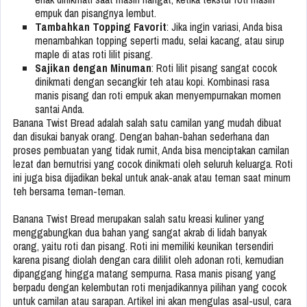
empuk dan pisangnya lembut.
Tambahkan Topping Favorit
: Jika ingin variasi, Anda bisa
menambahkan topping seperti madu, selai kacang, atau sirup
maple di atas roti lilit pisang.
Sajikan dengan Minuman
: Roti lilit pisang sangat cocok
dinikmati dengan secangkir teh atau kopi. Kombinasi rasa
manis pisang dan roti empuk akan menyempurnakan momen
santai Anda.
Banana Twist Bread adalah salah satu camilan yang mudah dibuat
dan disukai banyak orang. Dengan bahan-bahan sederhana dan
proses pembuatan yang tidak rumit, Anda bisa menciptakan camilan
lezat dan bernutrisi yang cocok dinikmati oleh seluruh keluarga. Roti
ini juga bisa dijadikan bekal untuk anak-anak atau teman saat minum
teh bersama teman-teman.
Banana Twist Bread merupakan salah satu kreasi kuliner yang
menggabungkan dua bahan yang sangat akrab di lidah banyak
orang, yaitu roti dan pisang. Roti ini memiliki keunikan tersendiri
karena pisang diolah dengan cara dililit oleh adonan roti, kemudian
dipanggang hingga matang sempurna. Rasa manis pisang yang
berpadu dengan kelembutan roti menjadikannya pilihan yang cocok
untuk camilan atau sarapan. Artikel ini akan mengulas asal-usul, cara