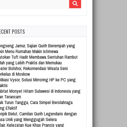
arch for:
ECENT POSTS
ngseng Jamur, Sajian Gurih Berempah yang
kin Menu Rumahan Makin Istimewa
tokan Tuft Hadir Membawa Sentuhan Rambut
dah yang Lebih Praktis dan Memukau
ater Bolshoi, Rekomendasi Wisata Seni
rkelas di Moskow
likasi Vysor, Solusi Mirroring HP ke PC yang
aktis
bitat Monyet Hitam Sulawesi di Indonesia yang
an Terancam
ik Turun Tangga, Cara Simpel Berolahraga
ng Efektif
ripik Belut, Camilan Gurih Legendaris dengan
sa Unik yang Menggugah Selera
lair, Kelezatan Kue Khas Prancis yang