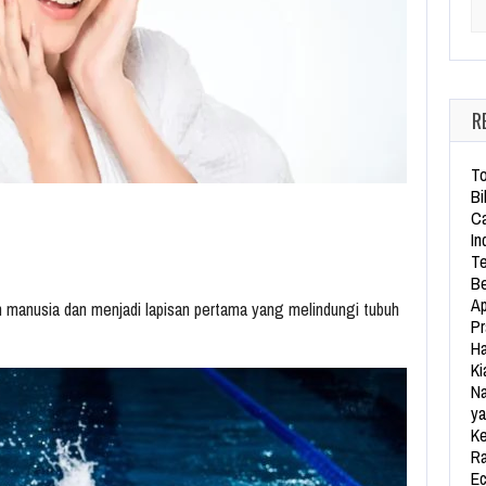
Se
R
To
Bi
Ca
In
Te
Be
Ap
h manusia dan menjadi lapisan pertama yang melindungi tubuh
Pr
Ha
Ki
Na
ya
Ke
Ra
Ec