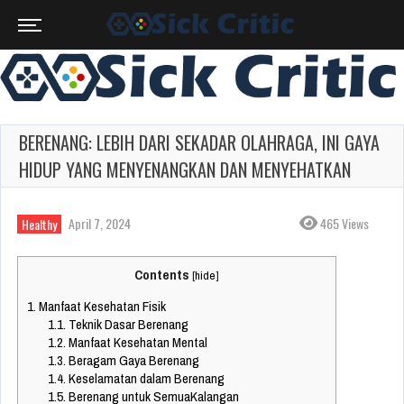
BERENANG: LEBIH DARI SEKADAR OLAHRAGA, INI GAYA
HIDUP YANG MENYENANGKAN DAN MENYEHATKAN
April 7, 2024
465 Views
Healthy
Contents
[
hide
]
1.
Manfaat Kesehatan Fisik
1.1.
Teknik Dasar Berenang
1.2.
Manfaat Kesehatan Mental
1.3.
Beragam Gaya Berenang
1.4.
Keselamatan dalam Berenang
1.5.
Berenang untuk SemuaKalangan