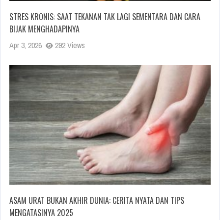
STRES KRONIS: SAAT TEKANAN TAK LAGI SEMENTARA DAN CARA
BIJAK MENGHADAPINYA
Apr 3, 2026
292 Views
ASAM URAT BUKAN AKHIR DUNIA: CERITA NYATA DAN TIPS
MENGATASINYA 2025