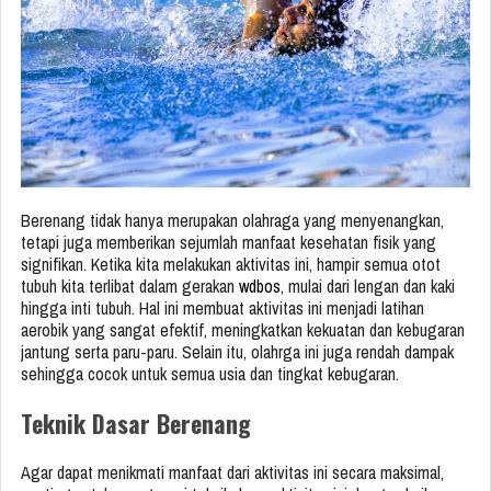
Berenang tidak hanya merupakan olahraga yang menyenangkan,
tetapi juga memberikan sejumlah manfaat kesehatan fisik yang
signifikan. Ketika kita melakukan aktivitas ini, hampir semua otot
tubuh kita terlibat dalam gerakan
wdbos
, mulai dari lengan dan kaki
hingga inti tubuh. Hal ini membuat aktivitas ini menjadi latihan
aerobik yang sangat efektif, meningkatkan kekuatan dan kebugaran
jantung serta paru-paru. Selain itu, olahrga ini juga rendah dampak
sehingga cocok untuk semua usia dan tingkat kebugaran.
Teknik Dasar Berenang
Agar dapat menikmati manfaat dari aktivitas ini secara maksimal,