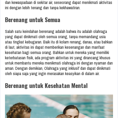
dan kewaspadaan di sekitar air, seseorang dapat menikmati aktivitas
ini dengan lebih tenang dan tanpa kekhawatiran.
Berenang untuk Semua
Salah satu keindahan berenang adalah bahwa itu adalah olahraga
yang dapat dinikmati oleh semua orang, tanpa memandang usia
atau tingkat kebugaran. Baik itu di kolam renang, danau, atau bahkan
di laut, aktivitas ini dapat memberikan kesenangan dan manfaat
kesehatan bagi semua orang. Bahkan untuk mereka yang memiliki
keterbatasan fisik, ada program aktivitas ini yang dirancang khusus
untuk membantu mereka menikmati olahraga ini dengan nyaman dan
aman. Dengan demikian, Olahraga yang inklusif dan dapat dinikmati
oleh siapa saja yang ingin merasakan keasyikan di dalam air.
Berenang untuk Kesehatan Mental