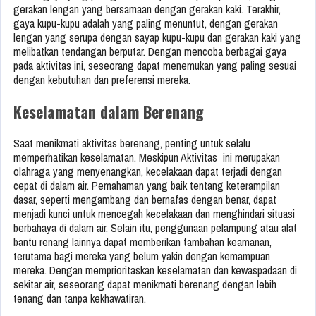
gerakan lengan yang bersamaan dengan gerakan kaki. Terakhir,
gaya kupu-kupu adalah yang paling menuntut, dengan gerakan
lengan yang serupa dengan sayap kupu-kupu dan gerakan kaki yang
melibatkan tendangan berputar. Dengan mencoba berbagai gaya
pada aktivitas ini, seseorang dapat menemukan yang paling sesuai
dengan kebutuhan dan preferensi mereka.
Keselamatan dalam Berenang
Saat menikmati aktivitas berenang, penting untuk selalu
memperhatikan keselamatan. Meskipun Aktivitas ini merupakan
olahraga yang menyenangkan, kecelakaan dapat terjadi dengan
cepat di dalam air. Pemahaman yang baik tentang keterampilan
dasar, seperti mengambang dan bernafas dengan benar, dapat
menjadi kunci untuk mencegah kecelakaan dan menghindari situasi
berbahaya di dalam air. Selain itu, penggunaan pelampung atau alat
bantu renang lainnya dapat memberikan tambahan keamanan,
terutama bagi mereka yang belum yakin dengan kemampuan
mereka. Dengan memprioritaskan keselamatan dan kewaspadaan di
sekitar air, seseorang dapat menikmati berenang dengan lebih
tenang dan tanpa kekhawatiran.