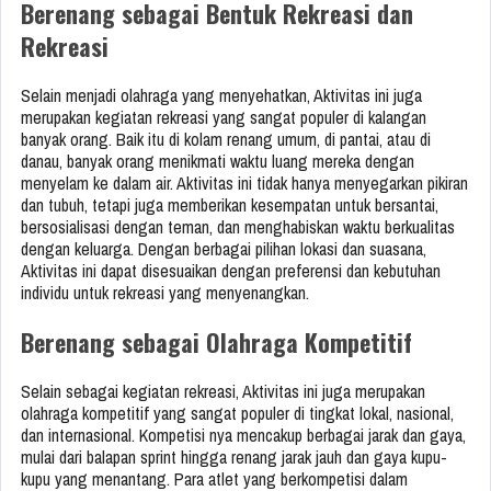
Berenang sebagai Bentuk Rekreasi dan
Rekreasi
Selain menjadi olahraga yang menyehatkan, Aktivitas ini juga
merupakan kegiatan rekreasi yang sangat populer di kalangan
banyak orang. Baik itu di kolam renang umum, di pantai, atau di
danau, banyak orang menikmati waktu luang mereka dengan
menyelam ke dalam air. Aktivitas ini tidak hanya menyegarkan pikiran
dan tubuh, tetapi juga memberikan kesempatan untuk bersantai,
bersosialisasi dengan teman, dan menghabiskan waktu berkualitas
dengan keluarga. Dengan berbagai pilihan lokasi dan suasana,
Aktivitas ini dapat disesuaikan dengan preferensi dan kebutuhan
individu untuk rekreasi yang menyenangkan.
Berenang sebagai Olahraga Kompetitif
Selain sebagai kegiatan rekreasi, Aktivitas ini juga merupakan
olahraga kompetitif yang sangat populer di tingkat lokal, nasional,
dan internasional. Kompetisi nya mencakup berbagai jarak dan gaya,
mulai dari balapan sprint hingga renang jarak jauh dan gaya kupu-
kupu yang menantang. Para atlet yang berkompetisi dalam