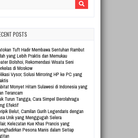
arch for:
ECENT POSTS
tokan Tuft Hadir Membawa Sentuhan Rambut
dah yang Lebih Praktis dan Memukau
ater Bolshoi, Rekomendasi Wisata Seni
rkelas di Moskow
likasi Vysor, Solusi Mirroring HP ke PC yang
aktis
bitat Monyet Hitam Sulawesi di Indonesia yang
an Terancam
ik Turun Tangga, Cara Simpel Berolahraga
ng Efektif
ripik Belut, Camilan Gurih Legendaris dengan
sa Unik yang Menggugah Selera
lair, Kelezatan Kue Khas Prancis yang
nghadirkan Pesona Manis dalam Setiap
gitan