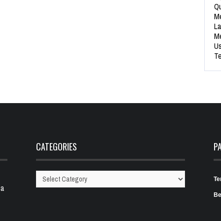
Qu
Me
La
Me
Us
Te
CATEGORIES
P
Te
Categories
 a
Be