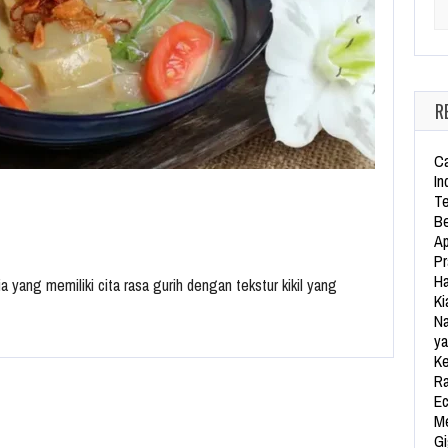
Se
R
Ca
In
Te
Be
Ap
Pr
Ha
a yang memiliki cita rasa gurih dengan tekstur kikil yang
Ki
Na
ya
Ke
Ra
Ec
Me
Gi