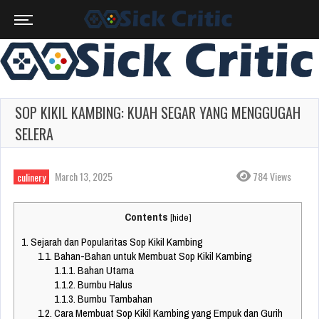
SOP KIKIL KAMBING: KUAH SEGAR YANG MENGGUGAH
SELERA
March 13, 2025
784 Views
culinery
Contents
[
hide
]
1.
Sejarah dan Popularitas Sop Kikil Kambing
1.1.
Bahan-Bahan untuk Membuat Sop Kikil Kambing
1.1.1.
Bahan Utama
1.1.2.
Bumbu Halus
1.1.3.
Bumbu Tambahan
1.2.
Cara Membuat Sop Kikil Kambing yang Empuk dan Gurih