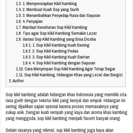
1.3.
1. Mempersiapkan Kikil Kambing
1.4.
2. Membuat Kuah Sop yang Gurih
1.5.
3. Menambahkan Penyedap Rasa dan Sayuran
1.6.
4. Penyajian
1.7.
Manfaat Kesehatan Sop Kikil Kambing
1.8.
Tips agar Sop Kikil Kambing Semakin Lezat
1.9.
Variasi Sop Kikil Kambing yang Bisa Dicoba
1.9.1.
1. Sop Kikil Kambing Kuah Bening
1.9.2.
2. Sop Kikil Kambing Pedas
1.9.3.
3. Sop Kikil Kambing Kuah Santan
1.9.4.
4. Sop Kikil Kambing dengan Sayuran
1.10.
Cara Menyimpan Sop Kikil Kambing Agar Tetap Segar
1.11.
Sop Kikil Kambing, Hidangan Khas yang Lezat dan Bergizi
2.
Author
Sop kikil kambing adalah hidangan khas Indonesia yang memiliki cita
rasa gurih dengan tekstur kikil yang kenyal dan empuk. Hidangan ini
sering dijadikan sajian spesial karena proses memasaknya yang
cukup unik. Dengan kuah rempah yang kaya dan aroma khas kambing
yang menggoda, sop kikil kambing menjadi favorit banyak orang.
Selain rasanya yang nikmat, sup kikil kambing juga kaya akan