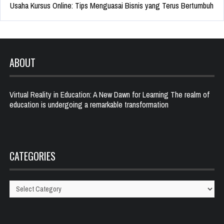
Usaha Kursus Online: Tips Menguasai Bisnis yang Terus Bertumbuh
ABOUT
Virtual Reality in Education: A New Dawn for Learning The realm of
education is undergoing a remarkable transformation
CATEGORIES
Categories