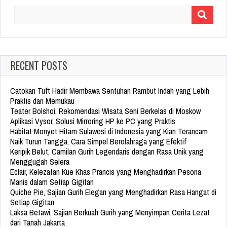
Search
for:
RECENT POSTS
Catokan Tuft Hadir Membawa Sentuhan Rambut Indah yang Lebih
Praktis dan Memukau
Teater Bolshoi, Rekomendasi Wisata Seni Berkelas di Moskow
Aplikasi Vysor, Solusi Mirroring HP ke PC yang Praktis
Habitat Monyet Hitam Sulawesi di Indonesia yang Kian Terancam
Naik Turun Tangga, Cara Simpel Berolahraga yang Efektif
Keripik Belut, Camilan Gurih Legendaris dengan Rasa Unik yang
Menggugah Selera
Eclair, Kelezatan Kue Khas Prancis yang Menghadirkan Pesona
Manis dalam Setiap Gigitan
Quiche Pie, Sajian Gurih Elegan yang Menghadirkan Rasa Hangat di
Setiap Gigitan
Laksa Betawi, Sajian Berkuah Gurih yang Menyimpan Cerita Lezat
dari Tanah Jakarta