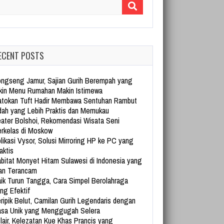
arch for:
ECENT POSTS
ngseng Jamur, Sajian Gurih Berempah yang
kin Menu Rumahan Makin Istimewa
tokan Tuft Hadir Membawa Sentuhan Rambut
dah yang Lebih Praktis dan Memukau
ater Bolshoi, Rekomendasi Wisata Seni
rkelas di Moskow
likasi Vysor, Solusi Mirroring HP ke PC yang
aktis
bitat Monyet Hitam Sulawesi di Indonesia yang
an Terancam
ik Turun Tangga, Cara Simpel Berolahraga
ng Efektif
ripik Belut, Camilan Gurih Legendaris dengan
sa Unik yang Menggugah Selera
lair, Kelezatan Kue Khas Prancis yang