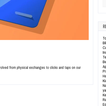
Se
R
To
Bi
Ca
In
Te
Be
Ap
 evolved from physical exchanges to clicks and taps on our
Pr
Ha
Ki
Na
ya
Ke
Ra
Ec