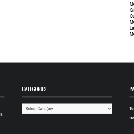
Me
Gi
Qu
Me
La
Me
CATEGORIES
P
Te
Categories
 a
Be