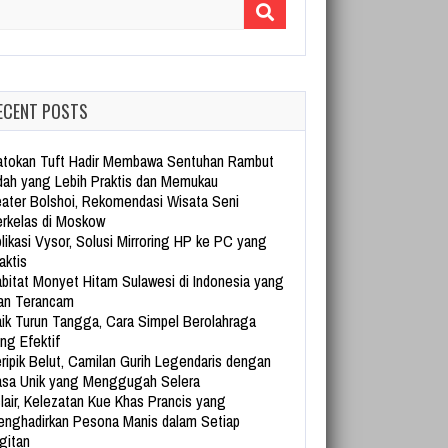
arch for:
ECENT POSTS
tokan Tuft Hadir Membawa Sentuhan Rambut
dah yang Lebih Praktis dan Memukau
ater Bolshoi, Rekomendasi Wisata Seni
rkelas di Moskow
likasi Vysor, Solusi Mirroring HP ke PC yang
aktis
bitat Monyet Hitam Sulawesi di Indonesia yang
an Terancam
ik Turun Tangga, Cara Simpel Berolahraga
ng Efektif
ripik Belut, Camilan Gurih Legendaris dengan
sa Unik yang Menggugah Selera
lair, Kelezatan Kue Khas Prancis yang
nghadirkan Pesona Manis dalam Setiap
gitan