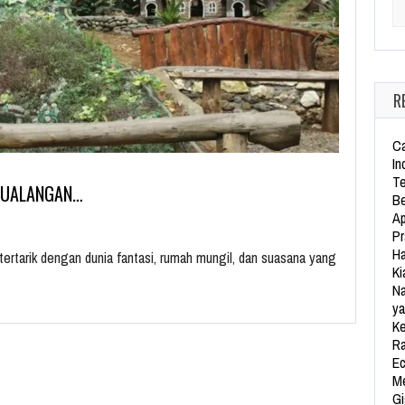
Se
R
Ca
In
Te
TUALANGAN…
Be
Ap
Pr
Ha
ertarik dengan dunia fantasi, rumah mungil, dan suasana yang
Ki
Na
ya
Ke
Ra
Ec
Me
Gi