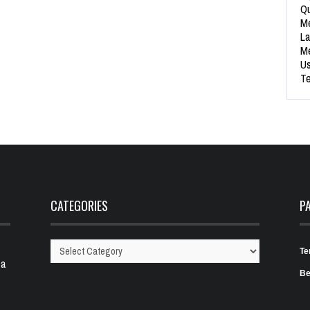
Qu
Me
La
Me
Us
Te
CATEGORIES
P
Te
Categories
 a
Be