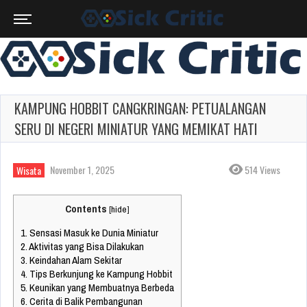
KAMPUNG HOBBIT CANGKRINGAN: PETUALANGAN
SERU DI NEGERI MINIATUR YANG MEMIKAT HATI
November 1, 2025
514 Views
Wisata
Contents
[
hide
]
1.
Sensasi Masuk ke Dunia Miniatur
2.
Aktivitas yang Bisa Dilakukan
3.
Keindahan Alam Sekitar
4.
Tips Berkunjung ke Kampung Hobbit
5.
Keunikan yang Membuatnya Berbeda
6.
Cerita di Balik Pembangunan