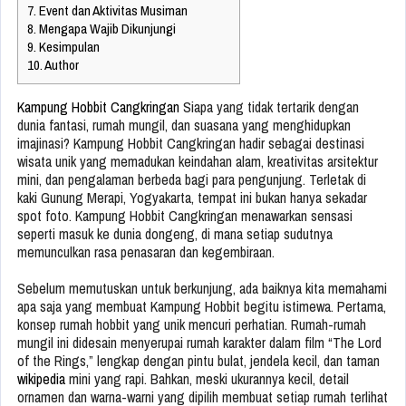
7.
Event dan Aktivitas Musiman
8.
Mengapa Wajib Dikunjungi
9.
Kesimpulan
10.
Author
Kampung Hobbit Cangkringan
Siapa yang tidak tertarik dengan
dunia fantasi, rumah mungil, dan suasana yang menghidupkan
imajinasi? Kampung Hobbit Cangkringan hadir sebagai destinasi
wisata unik yang memadukan keindahan alam, kreativitas arsitektur
mini, dan pengalaman berbeda bagi para pengunjung. Terletak di
kaki Gunung Merapi, Yogyakarta, tempat ini bukan hanya sekadar
spot foto. Kampung Hobbit Cangkringan menawarkan sensasi
seperti masuk ke dunia dongeng, di mana setiap sudutnya
memunculkan rasa penasaran dan kegembiraan.
Sebelum memutuskan untuk berkunjung, ada baiknya kita memahami
apa saja yang membuat Kampung Hobbit begitu istimewa. Pertama,
konsep rumah hobbit yang unik mencuri perhatian. Rumah-rumah
mungil ini didesain menyerupai rumah karakter dalam film “The Lord
of the Rings,” lengkap dengan pintu bulat, jendela kecil, dan taman
wikipedia
mini yang rapi. Bahkan, meski ukurannya kecil, detail
ornamen dan warna-warni yang dipilih membuat setiap rumah terlihat