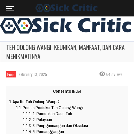
TEH OOLONG WANGI: KEUNIKAN, MANFAAT, DAN CARA
MENIKMATINYA
February 13, 2025
643 Views
Food
Contents
[
hide
]
1.
Apa Itu Teh Oolong Wangi?
1.1.
Proses Produksi Teh Oolong Wangi
1.1.1.
1. Pemetikan Daun Teh
1.1.2.
2. Pelayuan
1.1.3.
3. Pengguncangan dan Oksidasi
1.1.4.
4. Pemanggangan