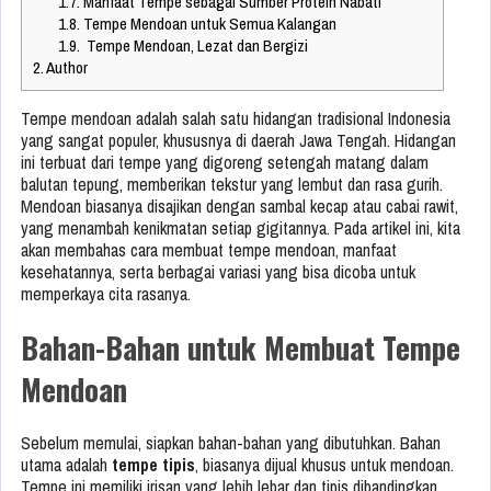
1.7.
Manfaat Tempe sebagai Sumber Protein Nabati
1.8.
Tempe Mendoan untuk Semua Kalangan
1.9.
Tempe Mendoan, Lezat dan Bergizi
2.
Author
Tempe mendoan adalah salah satu hidangan tradisional Indonesia
yang sangat populer, khususnya di daerah Jawa Tengah. Hidangan
ini terbuat dari tempe yang digoreng setengah matang dalam
balutan tepung, memberikan tekstur yang lembut dan rasa gurih.
Mendoan biasanya disajikan dengan sambal kecap atau cabai rawit,
yang menambah kenikmatan setiap gigitannya. Pada artikel ini, kita
akan membahas cara membuat tempe mendoan, manfaat
kesehatannya, serta berbagai variasi yang bisa dicoba untuk
memperkaya cita rasanya.
Bahan-Bahan untuk Membuat Tempe
Mendoan
Sebelum memulai, siapkan bahan-bahan yang dibutuhkan. Bahan
utama adalah
tempe tipis
, biasanya dijual khusus untuk mendoan.
Tempe ini memiliki irisan yang lebih lebar dan tipis dibandingkan