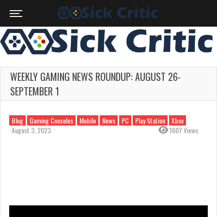
WEEKLY GAMING NEWS ROUNDUP: AUGUST 26-
SEPTEMBER 1
Blog
Gaming Consoles
Mobile
News
PC
Play Station
Xbox
August 3, 2023
1607 Views