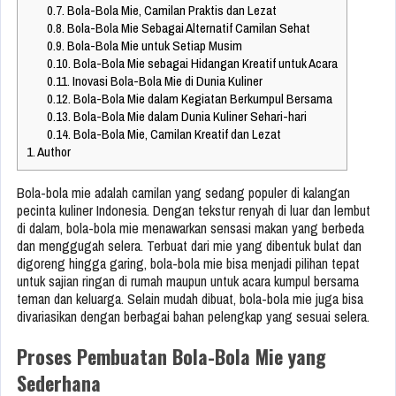
0.7.
Bola-Bola Mie, Camilan Praktis dan Lezat
0.8.
Bola-Bola Mie Sebagai Alternatif Camilan Sehat
0.9.
Bola-Bola Mie untuk Setiap Musim
0.10.
Bola-Bola Mie sebagai Hidangan Kreatif untuk Acara
0.11.
Inovasi Bola-Bola Mie di Dunia Kuliner
0.12.
Bola-Bola Mie dalam Kegiatan Berkumpul Bersama
0.13.
Bola-Bola Mie dalam Dunia Kuliner Sehari-hari
0.14.
Bola-Bola Mie, Camilan Kreatif dan Lezat
1.
Author
Bola-bola mie adalah camilan yang sedang populer di kalangan
pecinta kuliner Indonesia. Dengan tekstur renyah di luar dan lembut
di dalam, bola-bola mie menawarkan sensasi makan yang berbeda
dan menggugah selera. Terbuat dari mie yang dibentuk bulat dan
digoreng hingga garing, bola-bola mie bisa menjadi pilihan tepat
untuk sajian ringan di rumah maupun untuk acara kumpul bersama
teman dan keluarga. Selain mudah dibuat, bola-bola mie juga bisa
divariasikan dengan berbagai bahan pelengkap yang sesuai selera.
Proses Pembuatan Bola-Bola Mie yang
Sederhana