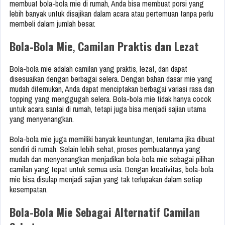
membuat bola-bola mie di rumah, Anda bisa membuat porsi yang
lebih banyak untuk disajikan dalam acara atau pertemuan tanpa perlu
membeli dalam jumlah besar.
Bola-Bola Mie, Camilan Praktis dan Lezat
Bola-bola mie adalah camilan yang praktis, lezat, dan dapat
disesuaikan dengan berbagai selera. Dengan bahan dasar mie yang
mudah ditemukan, Anda dapat menciptakan berbagai variasi rasa dan
topping yang menggugah selera. Bola-bola mie tidak hanya cocok
untuk acara santai di rumah, tetapi juga bisa menjadi sajian utama
yang menyenangkan.
Bola-bola mie juga memiliki banyak keuntungan, terutama jika dibuat
sendiri di rumah. Selain lebih sehat, proses pembuatannya yang
mudah dan menyenangkan menjadikan bola-bola mie sebagai pilihan
camilan yang tepat untuk semua usia. Dengan kreativitas, bola-bola
mie bisa disulap menjadi sajian yang tak terlupakan dalam setiap
kesempatan.
Bola-Bola Mie Sebagai Alternatif Camilan