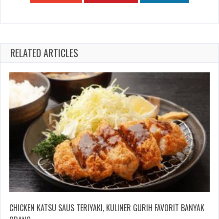
RELATED ARTICLES
CHICKEN KATSU SAUS TERIYAKI, KULINER GURIH FAVORIT BANYAK