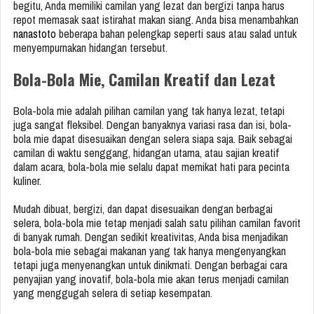
begitu, Anda memiliki camilan yang lezat dan bergizi tanpa harus
repot memasak saat istirahat makan siang. Anda bisa menambahkan
nanastoto
beberapa bahan pelengkap seperti saus atau salad untuk
menyempurnakan hidangan tersebut.
Bola-Bola Mie, Camilan Kreatif dan Lezat
Bola-bola mie adalah pilihan camilan yang tak hanya lezat, tetapi
juga sangat fleksibel. Dengan banyaknya variasi rasa dan isi, bola-
bola mie dapat disesuaikan dengan selera siapa saja. Baik sebagai
camilan di waktu senggang, hidangan utama, atau sajian kreatif
dalam acara, bola-bola mie selalu dapat memikat hati para pecinta
kuliner.
Mudah dibuat, bergizi, dan dapat disesuaikan dengan berbagai
selera, bola-bola mie tetap menjadi salah satu pilihan camilan favorit
di banyak rumah. Dengan sedikit kreativitas, Anda bisa menjadikan
bola-bola mie sebagai makanan yang tak hanya mengenyangkan
tetapi juga menyenangkan untuk dinikmati. Dengan berbagai cara
penyajian yang inovatif, bola-bola mie akan terus menjadi camilan
yang menggugah selera di setiap kesempatan.