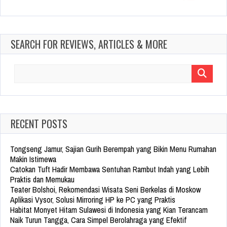
SEARCH FOR REVIEWS, ARTICLES & MORE
Search
for:
RECENT POSTS
Tongseng Jamur, Sajian Gurih Berempah yang Bikin Menu Rumahan
Makin Istimewa
Catokan Tuft Hadir Membawa Sentuhan Rambut Indah yang Lebih
Praktis dan Memukau
Teater Bolshoi, Rekomendasi Wisata Seni Berkelas di Moskow
Aplikasi Vysor, Solusi Mirroring HP ke PC yang Praktis
Habitat Monyet Hitam Sulawesi di Indonesia yang Kian Terancam
Naik Turun Tangga, Cara Simpel Berolahraga yang Efektif