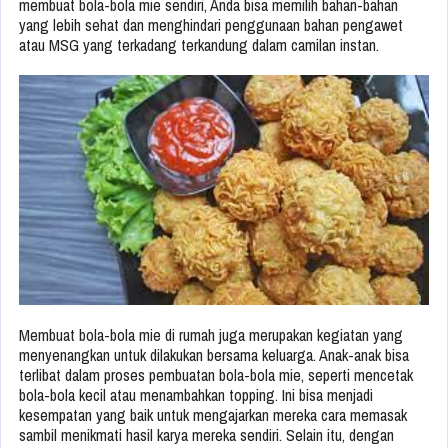
membuat bola-bola mie sendiri, Anda bisa memilih bahan-bahan
yang lebih sehat dan menghindari penggunaan bahan pengawet
atau MSG yang terkadang terkandung dalam camilan instan.
Membuat bola-bola mie di rumah juga merupakan kegiatan yang
menyenangkan untuk dilakukan bersama keluarga. Anak-anak bisa
terlibat dalam proses pembuatan bola-bola mie, seperti mencetak
bola-bola kecil atau menambahkan topping. Ini bisa menjadi
kesempatan yang baik untuk mengajarkan mereka cara memasak
sambil menikmati hasil karya mereka sendiri. Selain itu, dengan