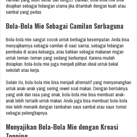
disajikan sebagai hidangan utama jika ditambah dengan kuah atau
sambal yang pedas.
Bola-Bola Mie Sebagai Camilan Serbaguna
Bola-bola mie sangat cocok untuk berbagai kesempatan. Anda bisa
menyajikannya sebagai camilan di saat santai, sebagai hidangan
pembuka di acara keluarga, atau bahkan sebagai makanan ringan
untuk teman-teman yang sedang berkumpul. Karena mudah
disiapkan, bola-bola mie juga menjadi pilihan ideal untuk bekal
sekolah atau kerja.
Selain itu, bola-bola mie bisa menjadi alternatif yang menyenangkan
untuk anak-anak yang sering rewel soal makan. Dengan bentuknya
yang unik dan rasa yang enak, bola-bola mie bisa membuat anak-
anak lebih tertarik untuk makan. Anda juga bisa membuat bola-bola
mie lebih menarik dengan tambahan saus sambal atau saus tomat
sebagai pelengkapnya.
Menyajikan Bola-Bola Mie dengan Kreasi
Topping