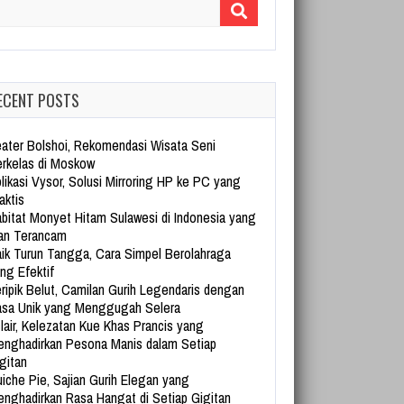
arch for:
ECENT POSTS
ater Bolshoi, Rekomendasi Wisata Seni
rkelas di Moskow
likasi Vysor, Solusi Mirroring HP ke PC yang
aktis
bitat Monyet Hitam Sulawesi di Indonesia yang
an Terancam
ik Turun Tangga, Cara Simpel Berolahraga
ng Efektif
ripik Belut, Camilan Gurih Legendaris dengan
sa Unik yang Menggugah Selera
lair, Kelezatan Kue Khas Prancis yang
nghadirkan Pesona Manis dalam Setiap
gitan
iche Pie, Sajian Gurih Elegan yang
nghadirkan Rasa Hangat di Setiap Gigitan