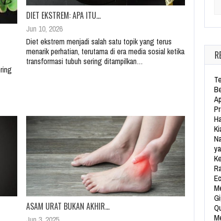
Se
DIET EKSTREM: APA ITU…
Jun 10, 2026
Diet ekstrem menjadi salah satu topik yang terus
menarik perhatian, terutama di era media sosial ketika
R
transformasi tubuh sering ditampilkan…
ring
Te
Be
Ap
Pr
Ha
Ki
Na
ya
Ke
Ra
Ec
Me
Gi
ASAM URAT BUKAN AKHIR…
Qu
Me
Jun 3, 2025