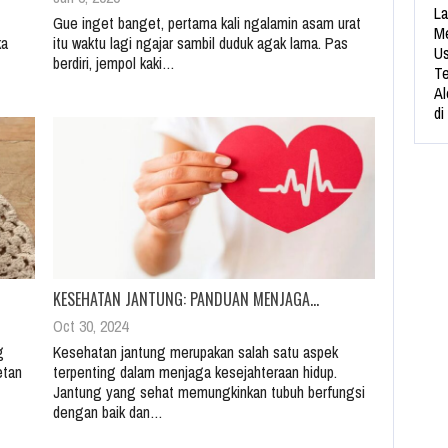
La
Gue inget banget, pertama kali ngalamin asam urat
Me
ka
itu waktu lagi ngajar sambil duduk agak lama. Pas
Us
berdiri, jempol kaki…
Te
Al
di
KESEHATAN JANTUNG: PANDUAN MENJAGA…
Oct 30, 2024
g
Kesehatan jantung merupakan salah satu aspek
etan
terpenting dalam menjaga kesejahteraan hidup.
Jantung yang sehat memungkinkan tubuh berfungsi
dengan baik dan…