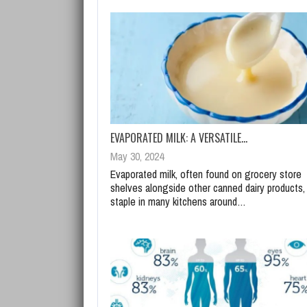
EVAPORATED MILK: A VERSATILE…
May 30, 2024
Evaporated milk, often found on grocery store
shelves alongside other canned dairy products, 
staple in many kitchens around…