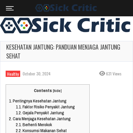
KESEHATAN JANTUNG: PANDUAN MENJAGA JANTUNG
SEHAT
October 30, 2024
631 Views
Healthy
Contents
[
hide
]
1.
Pentingnya Kesehatan Jantung
1.1.
Faktor Risiko Penyakit Jantung
1.2.
Gejala Penyakit Jantung
2.
Cara Menjaga Kesehatan Jantung
2.1.
Berhenti Merokok
2.2.
Konsumsi Makanan Sehat