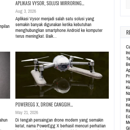
APLIKASI VYSOR, SOLUSI MIRRORING…
Se
Aug 3, 2026
Aplikasi Vysor menjadi salah satu solusi yang
semakin banyak digunakan ketika kebutuhan
mpilan
menghubungkan smartphone Android ke komputer
R
terus meningkat. Baik…
Ca
In
Te
Be
Ap
Pr
Ha
Ki
Na
ya
POWEREGG X, DRONE CANGGIH…
Ke
Ra
May 21, 2026
Ec
ahun
Di tengah persaingan drone modern yang semakin
Me
ketat, nama PowerEgg X berhasil mencuri perhatian
Gi