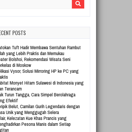
arch for:
ECENT POSTS
tokan Tuft Hadir Membawa Sentuhan Rambut
dah yang Lebih Praktis dan Memukau
ater Bolshoi, Rekomendasi Wisata Seni
rkelas di Moskow
likasi Vysor, Solusi Mirroring HP ke PC yang
aktis
bitat Monyet Hitam Sulawesi di Indonesia yang
an Terancam
ik Turun Tangga, Cara Simpel Berolahraga
ng Efektif
ripik Belut, Camilan Gurih Legendaris dengan
sa Unik yang Menggugah Selera
lair, Kelezatan Kue Khas Prancis yang
nghadirkan Pesona Manis dalam Setiap
gitan