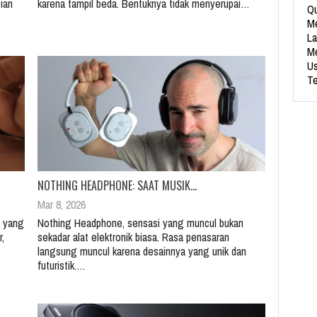
ian
karena tampil beda. Bentuknya tidak menyerupai…
Qu
Me
La
Me
Us
Te
NOTHING HEADPHONE: SAAT MUSIK…
Mar 8, 2026
2 yang
Nothing Headphone, sensasi yang muncul bukan
,
sekadar alat elektronik biasa. Rasa penasaran
langsung muncul karena desainnya yang unik dan
futuristik.…