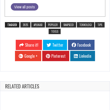
View all posts
TAGGED
2025
APLIKASI
POPULER
SNAPSEED
TEKNOLOGI
TIPS
TOOLS
Share it!
Twitter
Facebook
Google +
Pinterest
Linkedin
RELATED ARTICLES