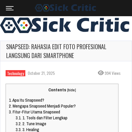
SNAPSEED: RAHASIA EDIT FOTO PROFESIONAL
LANGSUNG DARI SMARTPHONE
October 21, 2025
994 Views
Technology
Contents
[
hide
]
1.
Apa Itu Snapseed?
2.
Mengapa Snapseed Menjadi Populer?
3.
Fitur-Fitur Utama Snapseed
3.1.
1. Tools dan Filter Lengkap
3.2.
2. Tune Image
3.3.
3. Healing