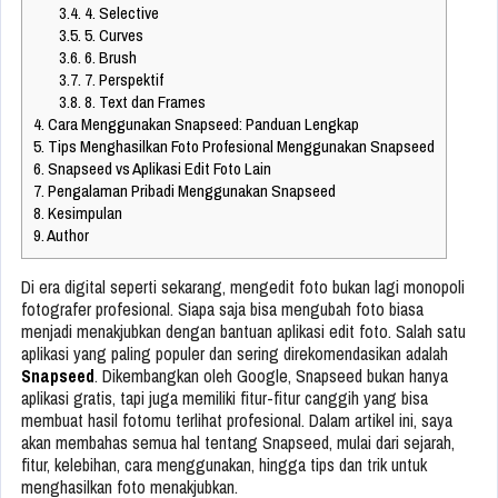
3.4.
4. Selective
3.5.
5. Curves
3.6.
6. Brush
3.7.
7. Perspektif
3.8.
8. Text dan Frames
4.
Cara Menggunakan Snapseed: Panduan Lengkap
5.
Tips Menghasilkan Foto Profesional Menggunakan Snapseed
6.
Snapseed vs Aplikasi Edit Foto Lain
7.
Pengalaman Pribadi Menggunakan Snapseed
8.
Kesimpulan
9.
Author
Di era digital seperti sekarang, mengedit foto bukan lagi monopoli
fotografer profesional. Siapa saja bisa mengubah foto biasa
menjadi menakjubkan dengan bantuan aplikasi edit foto. Salah satu
aplikasi yang paling populer dan sering direkomendasikan adalah
Snapseed
. Dikembangkan oleh Google, Snapseed bukan hanya
aplikasi gratis, tapi juga memiliki fitur-fitur canggih yang bisa
membuat hasil fotomu terlihat profesional. Dalam artikel ini, saya
akan membahas semua hal tentang Snapseed, mulai dari sejarah,
fitur, kelebihan, cara menggunakan, hingga tips dan trik untuk
menghasilkan foto menakjubkan.