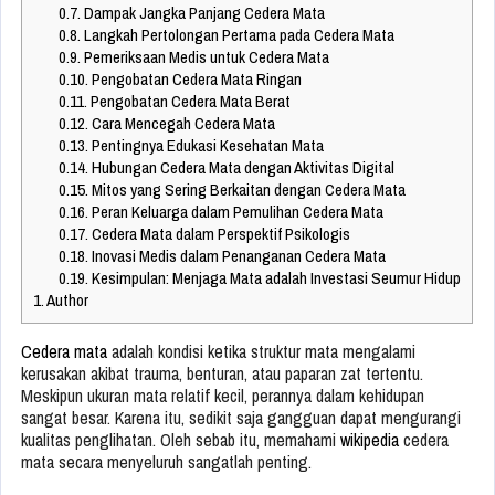
0.7.
Dampak Jangka Panjang Cedera Mata
0.8.
Langkah Pertolongan Pertama pada Cedera Mata
0.9.
Pemeriksaan Medis untuk Cedera Mata
0.10.
Pengobatan Cedera Mata Ringan
0.11.
Pengobatan Cedera Mata Berat
0.12.
Cara Mencegah Cedera Mata
0.13.
Pentingnya Edukasi Kesehatan Mata
0.14.
Hubungan Cedera Mata dengan Aktivitas Digital
0.15.
Mitos yang Sering Berkaitan dengan Cedera Mata
0.16.
Peran Keluarga dalam Pemulihan Cedera Mata
0.17.
Cedera Mata dalam Perspektif Psikologis
0.18.
Inovasi Medis dalam Penanganan Cedera Mata
0.19.
Kesimpulan: Menjaga Mata adalah Investasi Seumur Hidup
1.
Author
Cedera mata
adalah kondisi ketika struktur mata mengalami
kerusakan akibat trauma, benturan, atau paparan zat tertentu.
Meskipun ukuran mata relatif kecil, perannya dalam kehidupan
sangat besar. Karena itu, sedikit saja gangguan dapat mengurangi
kualitas penglihatan. Oleh sebab itu, memahami
wikipedia
cedera
mata secara menyeluruh sangatlah penting.