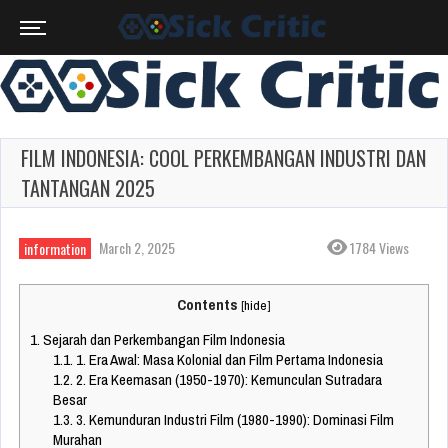
FILM INDONESIA: COOL PERKEMBANGAN INDUSTRI DAN
TANTANGAN 2025
March 2, 2025
1784 Views
information
Contents
[
hide
]
1.
Sejarah dan Perkembangan Film Indonesia
1.1.
1. Era Awal: Masa Kolonial dan Film Pertama Indonesia
1.2.
2. Era Keemasan (1950-1970): Kemunculan Sutradara
Besar
1.3.
3. Kemunduran Industri Film (1980-1990): Dominasi Film
Murahan